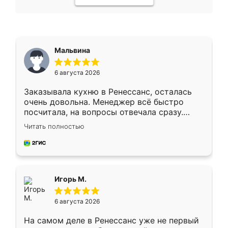
Мальвина
6 августа 2026
Заказывала кухню в Ренессанс, осталась
очень довольна. Менеджер всё быстро
посчитала, на вопросы отвечала сразу.
Замерщик приехал в субботу, подошёл к
Читать полностью
делу со всей ответственностью. Собрали
за день, ребята работали аккуратно, даже
пыли почти не было. Качество отличное,
ящики ходят плавно, ничего не скрипит.
Всё подошло как влитое.
Игорь М.
6 августа 2026
На самом деле в Ренессанс уже не первый