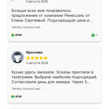
5 августа 2026
Больше всех мне понравилось
предложение от компании Ренессанс от
Елены Сергеевой. Подходяшщая цена и
короткие сроки изготовления. Приехавший
Читать полностью
для замера сотрудник Владислав
предложил по моему эскизу самый
1
подходящий вариант шкафа. Немного его
видоизменил, получилось даже лучше, чем
я хотела.
Ярослава
3 августа 2026
Кухню здесь заказали. Эскизы прислали в
телеграмм. Выбрали наиболее подходящий.
Согласовали день для замера. Через 3
недели кухня была уже готова. Остались
Читать полностью
довольны работой. Спасибо Ренессанс
мебель за качественную работу!