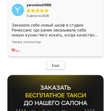
yaroslava1986
3 августа 2026
Заказала себе новый шкаф в студии
Ренессанс где ранее заказывала себе
новую кухню.Чего искать, когда качеством
вполне довольна. Служит кухня уже почти
Читать полностью
два года, нареканий нет.
Еще
ЗАКАЗАТЬ
БЕСПЛАТНОЕ ТАКСИ
ДО НАШЕГО САЛОНА