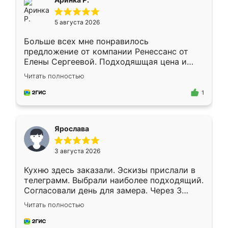
5 августа 2026
Больше всех мне понравилось
предложение от компании Ренессанс от
Елены Сергеевой. Подходяшщая цена и
короткие сроки изготовления. Приехавший
Читать полностью
для замера сотрудник Владислав
предложил по моему эскизу самый
1
подходящий вариант шкафа. Немного его
видоизменил, получилось даже лучше, чем
я хотела.
Ярослава
3 августа 2026
Кухню здесь заказали. Эскизы прислали в
телеграмм. Выбрали наиболее подходящий.
Согласовали день для замера. Через 3
недели кухня была уже готова. Остались
Читать полностью
довольны работой. Спасибо Ренессанс
мебель за качественную работу!