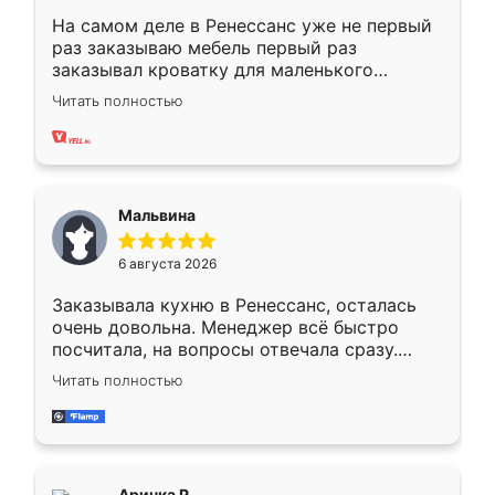
На самом деле в Ренессанс уже не первый
раз заказываю мебель первый раз
заказывал кроватку для маленького
ребёнка при его рождении ,во второй раз
Читать полностью
заказал шкаф-купе. По качеству очень
хорошее сборка достаточно быстрая,
также адекватные цены. До этого
сравнивал с разными конкурентами в этом
сегменте ,выбор у конкурентов куда
Мальвина
меньше, здесь же он более разнообразный.
Мне нравится ,если что-то потребуется из
6 августа 2026
мебели буду заказывать только здесь.
Заказывала кухню в Ренессанс, осталась
очень довольна. Менеджер всё быстро
посчитала, на вопросы отвечала сразу.
Замерщик приехал в субботу, подошёл к
Читать полностью
делу со всей ответственностью. Собрали
за день, ребята работали аккуратно, даже
пыли почти не было. Качество отличное,
ящики ходят плавно, ничего не скрипит.
Всё подошло как влитое.
Аринка Р.