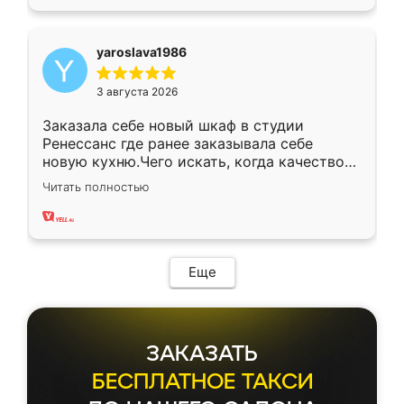
yaroslava1986
3 августа 2026
Заказала себе новый шкаф в студии
Ренессанс где ранее заказывала себе
новую кухню.Чего искать, когда качеством
вполне довольна. Служит кухня уже почти
Читать полностью
два года, нареканий нет.
Еще
ЗАКАЗАТЬ
БЕСПЛАТНОЕ ТАКСИ