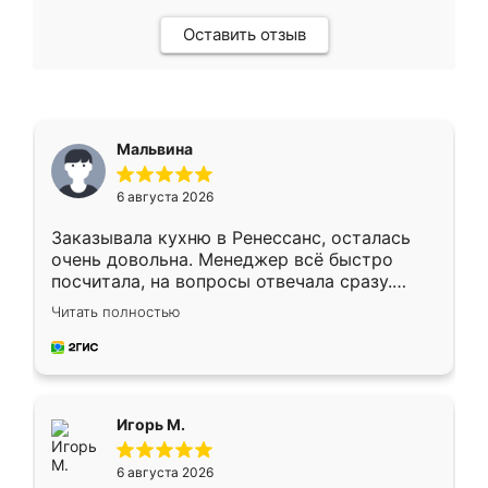
Оставить отзыв
Мальвина
6 августа 2026
Заказывала кухню в Ренессанс, осталась
очень довольна. Менеджер всё быстро
посчитала, на вопросы отвечала сразу.
Замерщик приехал в субботу, подошёл к
Читать полностью
делу со всей ответственностью. Собрали
за день, ребята работали аккуратно, даже
пыли почти не было. Качество отличное,
ящики ходят плавно, ничего не скрипит.
Всё подошло как влитое.
Игорь М.
6 августа 2026