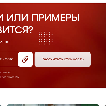
И ИЛИ ПРИМЕРЫ
ВИТСЯ?
учше!
ть фото
Рассчитать стоимость
согласно
му соглашению