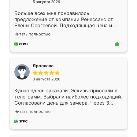
5 августа 2026
Больше всех мне понравилось
предложение от компании Ренессанс от
Елены Сергеевой. Подходяшщая цена и
короткие сроки изготовления. Приехавший
Читать полностью
для замера сотрудник Владислав
предложил по моему эскизу самый
1
подходящий вариант шкафа. Немного его
видоизменил, получилось даже лучше, чем
я хотела.
Ярослава
3 августа 2026
Кухню здесь заказали. Эскизы прислали в
телеграмм. Выбрали наиболее подходящий.
Согласовали день для замера. Через 3
недели кухня была уже готова. Остались
Читать полностью
довольны работой. Спасибо Ренессанс
мебель за качественную работу!