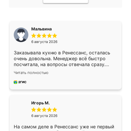
Мальвина
6 августа 2026
Заказывала кухню в Ренессанс, осталась
очень довольна. Менеджер всё быстро
посчитала, на вопросы отвечала сразу.
Замерщик приехал в субботу, подошёл к
Читать полностью
делу со всей ответственностью. Собрали
за день, ребята работали аккуратно, даже
пыли почти не было. Качество отличное,
ящики ходят плавно, ничего не скрипит.
Всё подошло как влитое.
Игорь М.
6 августа 2026
На самом деле в Ренессанс уже не первый