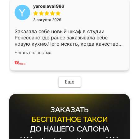
yaroslava1986
3 августа 2026
Заказала себе новый шкаф в студии
Ренессанс где ранее заказывала себе
новую кухню.Чего искать, когда качеством
вполне довольна. Служит кухня уже почти
Читать полностью
два года, нареканий нет.
Еще
ЗАКАЗАТЬ
БЕСПЛАТНОЕ ТАКСИ
ДО НАШЕГО САЛОНА