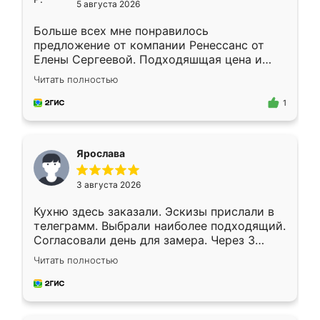
5 августа 2026
Больше всех мне понравилось
предложение от компании Ренессанс от
Елены Сергеевой. Подходяшщая цена и
короткие сроки изготовления. Приехавший
Читать полностью
для замера сотрудник Владислав
предложил по моему эскизу самый
1
подходящий вариант шкафа. Немного его
видоизменил, получилось даже лучше, чем
я хотела.
Ярослава
3 августа 2026
Кухню здесь заказали. Эскизы прислали в
телеграмм. Выбрали наиболее подходящий.
Согласовали день для замера. Через 3
недели кухня была уже готова. Остались
Читать полностью
довольны работой. Спасибо Ренессанс
мебель за качественную работу!