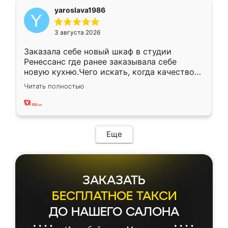
yaroslava1986
3 августа 2026
Заказала себе новый шкаф в студии
Ренессанс где ранее заказывала себе
новую кухню.Чего искать, когда качеством
вполне довольна. Служит кухня уже почти
Читать полностью
два года, нареканий нет.
Еще
ЗАКАЗАТЬ
БЕСПЛАТНОЕ ТАКСИ
ДО НАШЕГО САЛОНА