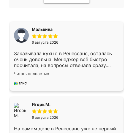
Мальвина
6 августа 2026
Заказывала кухню в Ренессанс, осталась
очень довольна. Менеджер всё быстро
посчитала, на вопросы отвечала сразу.
Замерщик приехал в субботу, подошёл к
Читать полностью
делу со всей ответственностью. Собрали
за день, ребята работали аккуратно, даже
пыли почти не было. Качество отличное,
ящики ходят плавно, ничего не скрипит.
Всё подошло как влитое.
Игорь М.
6 августа 2026
На самом деле в Ренессанс уже не первый