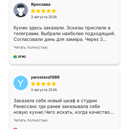
я хотела.
Ярослава
3 августа 2026
Кухню здесь заказали. Эскизы прислали в
телеграмм. Выбрали наиболее подходящий.
Согласовали день для замера. Через 3
недели кухня была уже готова. Остались
Читать полностью
довольны работой. Спасибо Ренессанс
мебель за качественную работу!
yaroslava1986
3 августа 2026
Заказала себе новый шкаф в студии
Ренессанс где ранее заказывала себе
новую кухню.Чего искать, когда качеством
вполне довольна. Служит кухня уже почти
Читать полностью
два года, нареканий нет.