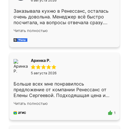
6 августа 2026
мебели буду заказывать только здесь.
Заказывала кухню в Ренессанс, осталась
очень довольна. Менеджер всё быстро
посчитала, на вопросы отвечала сразу.
Замерщик приехал в субботу, подошёл к
Читать полностью
делу со всей ответственностью. Собрали
за день, ребята работали аккуратно, даже
пыли почти не было. Качество отличное,
ящики ходят плавно, ничего не скрипит.
Всё подошло как влитое.
Аринка Р.
5 августа 2026
Больше всех мне понравилось
предложение от компании Ренессанс от
Елены Сергеевой. Подходяшщая цена и
короткие сроки изготовления. Приехавший
Читать полностью
для замера сотрудник Владислав
предложил по моему эскизу самый
1
подходящий вариант шкафа. Немного его
видоизменил, получилось даже лучше, чем