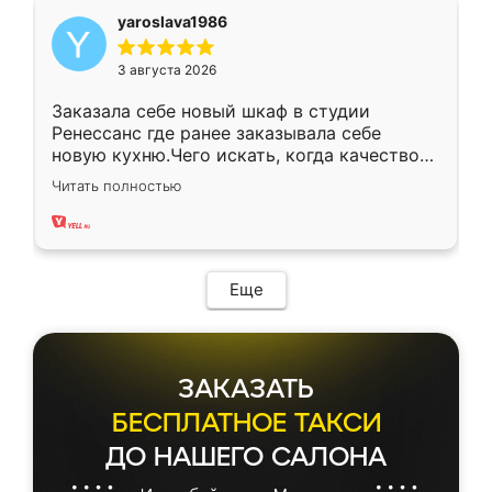
yaroslava1986
3 августа 2026
Заказала себе новый шкаф в студии
Ренессанс где ранее заказывала себе
новую кухню.Чего искать, когда качеством
вполне довольна. Служит кухня уже почти
Читать полностью
два года, нареканий нет.
Еще
ЗАКАЗАТЬ
БЕСПЛАТНОЕ ТАКСИ
ДО НАШЕГО САЛОНА