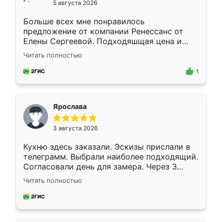
5 августа 2026
Больше всех мне понравилось
предложение от компании Ренессанс от
Елены Сергеевой. Подходяшщая цена и
короткие сроки изготовления. Приехавший
Читать полностью
для замера сотрудник Владислав
предложил по моему эскизу самый
1
подходящий вариант шкафа. Немного его
видоизменил, получилось даже лучше, чем
я хотела.
Ярослава
3 августа 2026
Кухню здесь заказали. Эскизы прислали в
телеграмм. Выбрали наиболее подходящий.
Согласовали день для замера. Через 3
недели кухня была уже готова. Остались
Читать полностью
довольны работой. Спасибо Ренессанс
мебель за качественную работу!