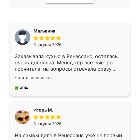
Мальвина
6 августа 2026
Заказывала кухню в Ренессанс, осталась
очень довольна. Менеджер всё быстро
посчитала, на вопросы отвечала сразу.
Замерщик приехал в субботу, подошёл к
Читать полностью
делу со всей ответственностью. Собрали
за день, ребята работали аккуратно, даже
пыли почти не было. Качество отличное,
ящики ходят плавно, ничего не скрипит.
Всё подошло как влитое.
Игорь М.
6 августа 2026
На самом деле в Ренессанс уже не первый