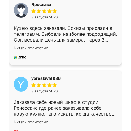
я хотела.
Ярослава
3 августа 2026
Кухню здесь заказали. Эскизы прислали в
телеграмм. Выбрали наиболее подходящий.
Согласовали день для замера. Через 3
недели кухня была уже готова. Остались
Читать полностью
довольны работой. Спасибо Ренессанс
мебель за качественную работу!
yaroslava1986
3 августа 2026
Заказала себе новый шкаф в студии
Ренессанс где ранее заказывала себе
новую кухню.Чего искать, когда качеством
вполне довольна. Служит кухня уже почти
Читать полностью
два года, нареканий нет.