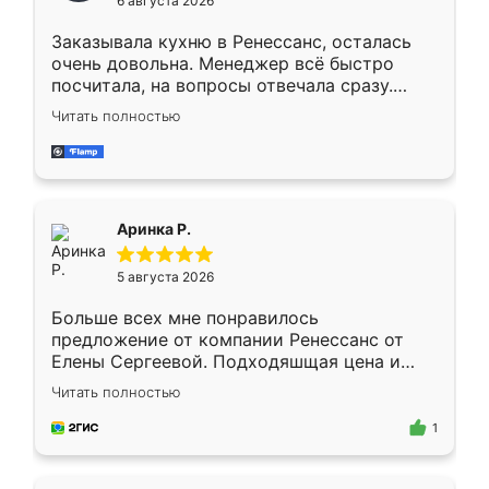
6 августа 2026
мебели буду заказывать только здесь.
Заказывала кухню в Ренессанс, осталась
очень довольна. Менеджер всё быстро
посчитала, на вопросы отвечала сразу.
Замерщик приехал в субботу, подошёл к
Читать полностью
делу со всей ответственностью. Собрали
за день, ребята работали аккуратно, даже
пыли почти не было. Качество отличное,
ящики ходят плавно, ничего не скрипит.
Всё подошло как влитое.
Аринка Р.
5 августа 2026
Больше всех мне понравилось
предложение от компании Ренессанс от
Елены Сергеевой. Подходяшщая цена и
короткие сроки изготовления. Приехавший
Читать полностью
для замера сотрудник Владислав
предложил по моему эскизу самый
1
подходящий вариант шкафа. Немного его
видоизменил, получилось даже лучше, чем