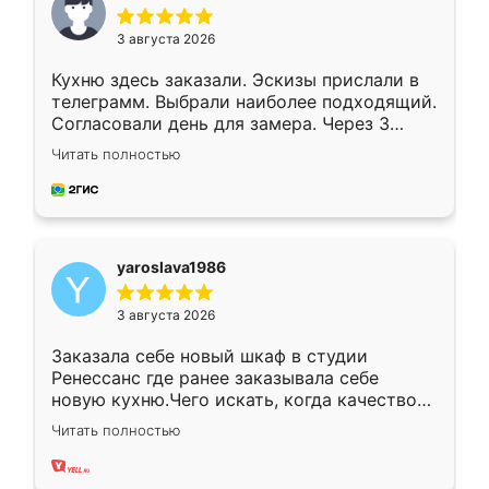
3 августа 2026
Кухню здесь заказали. Эскизы прислали в
телеграмм. Выбрали наиболее подходящий.
Согласовали день для замера. Через 3
недели кухня была уже готова. Остались
Читать полностью
довольны работой. Спасибо Ренессанс
мебель за качественную работу!
yaroslava1986
3 августа 2026
Заказала себе новый шкаф в студии
Ренессанс где ранее заказывала себе
новую кухню.Чего искать, когда качеством
вполне довольна. Служит кухня уже почти
Читать полностью
два года, нареканий нет.