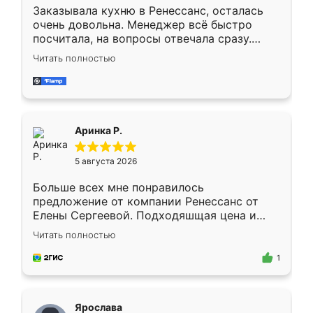
Заказывала кухню в Ренессанс, осталась
очень довольна. Менеджер всё быстро
посчитала, на вопросы отвечала сразу.
Замерщик приехал в субботу, подошёл к
Читать полностью
делу со всей ответственностью. Собрали
за день, ребята работали аккуратно, даже
пыли почти не было. Качество отличное,
ящики ходят плавно, ничего не скрипит.
Всё подошло как влитое.
Аринка Р.
5 августа 2026
Больше всех мне понравилось
предложение от компании Ренессанс от
Елены Сергеевой. Подходяшщая цена и
короткие сроки изготовления. Приехавший
Читать полностью
для замера сотрудник Владислав
предложил по моему эскизу самый
1
подходящий вариант шкафа. Немного его
видоизменил, получилось даже лучше, чем
я хотела.
Ярослава