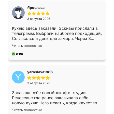
я хотела.
Ярослава
3 августа 2026
Кухню здесь заказали. Эскизы прислали в
телеграмм. Выбрали наиболее подходящий.
Согласовали день для замера. Через 3
недели кухня была уже готова. Остались
Читать полностью
довольны работой. Спасибо Ренессанс
мебель за качественную работу!
yaroslava1986
3 августа 2026
Заказала себе новый шкаф в студии
Ренессанс где ранее заказывала себе
новую кухню.Чего искать, когда качеством
вполне довольна. Служит кухня уже почти
Читать полностью
два года, нареканий нет.