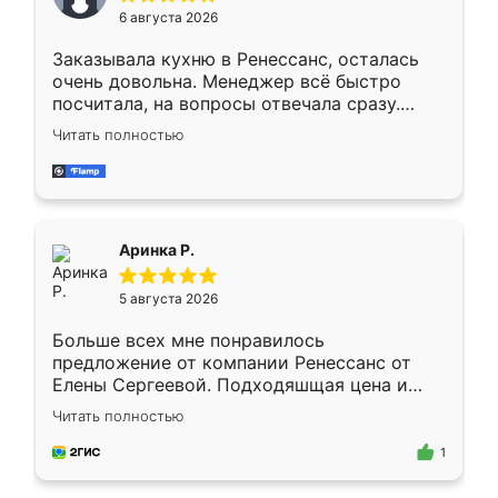
Мне нравится ,если что-то потребуется из
6 августа 2026
мебели буду заказывать только здесь.
Заказывала кухню в Ренессанс, осталась
очень довольна. Менеджер всё быстро
посчитала, на вопросы отвечала сразу.
Замерщик приехал в субботу, подошёл к
Читать полностью
делу со всей ответственностью. Собрали
за день, ребята работали аккуратно, даже
пыли почти не было. Качество отличное,
ящики ходят плавно, ничего не скрипит.
Всё подошло как влитое.
Аринка Р.
5 августа 2026
Больше всех мне понравилось
предложение от компании Ренессанс от
Елены Сергеевой. Подходяшщая цена и
короткие сроки изготовления. Приехавший
Читать полностью
для замера сотрудник Владислав
предложил по моему эскизу самый
1
подходящий вариант шкафа. Немного его
видоизменил, получилось даже лучше, чем