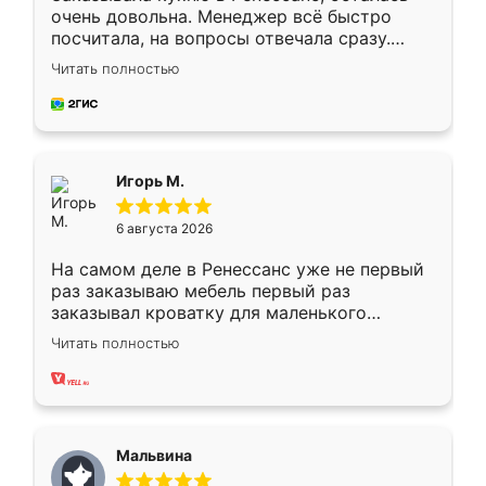
очень довольна. Менеджер всё быстро
посчитала, на вопросы отвечала сразу.
Замерщик приехал в субботу, подошёл к
Читать полностью
делу со всей ответственностью. Собрали
за день, ребята работали аккуратно, даже
пыли почти не было. Качество отличное,
ящики ходят плавно, ничего не скрипит.
Всё подошло как влитое.
Игорь М.
6 августа 2026
На самом деле в Ренессанс уже не первый
раз заказываю мебель первый раз
заказывал кроватку для маленького
ребёнка при его рождении ,во второй раз
Читать полностью
заказал шкаф-купе. По качеству очень
хорошее сборка достаточно быстрая,
также адекватные цены. До этого
сравнивал с разными конкурентами в этом
сегменте ,выбор у конкурентов куда
Мальвина
меньше, здесь же он более разнообразный.