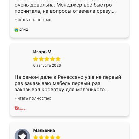
очень довольна. Менеджер всё быстро
посчитала, на вопросы отвечала сразу.
Замерщик приехал в субботу, подошёл к
Читать полностью
делу со всей ответственностью. Собрали
за день, ребята работали аккуратно, даже
пыли почти не было. Качество отличное,
ящики ходят плавно, ничего не скрипит.
Всё подошло как влитое.
Игорь М.
6 августа 2026
На самом деле в Ренессанс уже не первый
раз заказываю мебель первый раз
заказывал кроватку для маленького
ребёнка при его рождении ,во второй раз
Читать полностью
заказал шкаф-купе. По качеству очень
хорошее сборка достаточно быстрая,
также адекватные цены. До этого
сравнивал с разными конкурентами в этом
сегменте ,выбор у конкурентов куда
Мальвина
меньше, здесь же он более разнообразный.