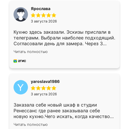
я хотела.
Ярослава
3 августа 2026
Кухню здесь заказали. Эскизы прислали в
телеграмм. Выбрали наиболее подходящий.
Согласовали день для замера. Через 3
недели кухня была уже готова. Остались
Читать полностью
довольны работой. Спасибо Ренессанс
мебель за качественную работу!
yaroslava1986
3 августа 2026
Заказала себе новый шкаф в студии
Ренессанс где ранее заказывала себе
новую кухню.Чего искать, когда качеством
вполне довольна. Служит кухня уже почти
Читать полностью
два года, нареканий нет.