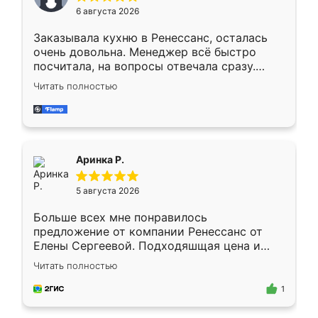
Мне нравится ,если что-то потребуется из
6 августа 2026
мебели буду заказывать только здесь.
Заказывала кухню в Ренессанс, осталась
очень довольна. Менеджер всё быстро
посчитала, на вопросы отвечала сразу.
Замерщик приехал в субботу, подошёл к
Читать полностью
делу со всей ответственностью. Собрали
за день, ребята работали аккуратно, даже
пыли почти не было. Качество отличное,
ящики ходят плавно, ничего не скрипит.
Всё подошло как влитое.
Аринка Р.
5 августа 2026
Больше всех мне понравилось
предложение от компании Ренессанс от
Елены Сергеевой. Подходяшщая цена и
короткие сроки изготовления. Приехавший
Читать полностью
для замера сотрудник Владислав
предложил по моему эскизу самый
1
подходящий вариант шкафа. Немного его
видоизменил, получилось даже лучше, чем