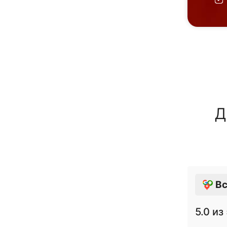
Д
Вс
5.0
из 