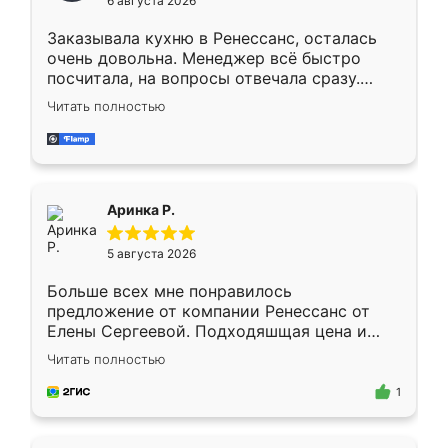
6 августа 2026
мебели буду заказывать только здесь.
Заказывала кухню в Ренессанс, осталась
очень довольна. Менеджер всё быстро
посчитала, на вопросы отвечала сразу.
Замерщик приехал в субботу, подошёл к
Читать полностью
делу со всей ответственностью. Собрали
за день, ребята работали аккуратно, даже
пыли почти не было. Качество отличное,
ящики ходят плавно, ничего не скрипит.
Всё подошло как влитое.
Аринка Р.
5 августа 2026
Больше всех мне понравилось
предложение от компании Ренессанс от
Елены Сергеевой. Подходяшщая цена и
короткие сроки изготовления. Приехавший
Читать полностью
для замера сотрудник Владислав
предложил по моему эскизу самый
1
подходящий вариант шкафа. Немного его
видоизменил, получилось даже лучше, чем