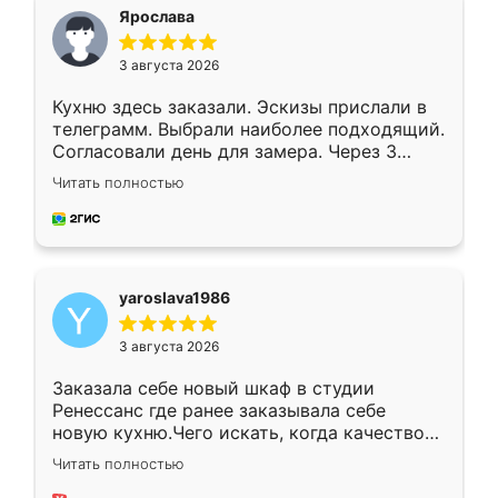
я хотела.
Ярослава
3 августа 2026
Кухню здесь заказали. Эскизы прислали в
телеграмм. Выбрали наиболее подходящий.
Согласовали день для замера. Через 3
недели кухня была уже готова. Остались
Читать полностью
довольны работой. Спасибо Ренессанс
мебель за качественную работу!
yaroslava1986
3 августа 2026
Заказала себе новый шкаф в студии
Ренессанс где ранее заказывала себе
новую кухню.Чего искать, когда качеством
вполне довольна. Служит кухня уже почти
Читать полностью
два года, нареканий нет.