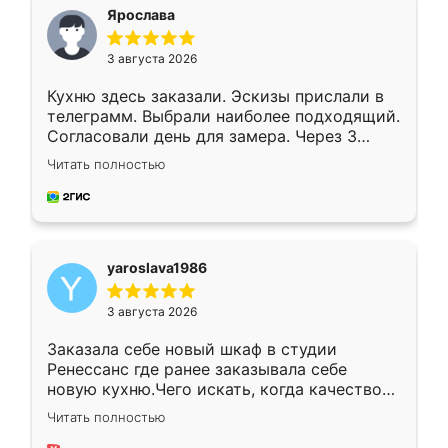
я хотела.
Ярослава
3 августа 2026
Кухню здесь заказали. Эскизы прислали в
телеграмм. Выбрали наиболее подходящий.
Согласовали день для замера. Через 3
недели кухня была уже готова. Остались
Читать полностью
довольны работой. Спасибо Ренессанс
мебель за качественную работу!
yaroslava1986
3 августа 2026
Заказала себе новый шкаф в студии
Ренессанс где ранее заказывала себе
новую кухню.Чего искать, когда качеством
вполне довольна. Служит кухня уже почти
Читать полностью
два года, нареканий нет.