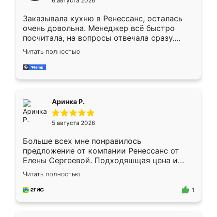
6 августа 2026
мебели буду заказывать только здесь.
Заказывала кухню в Ренессанс, осталась
очень довольна. Менеджер всё быстро
посчитала, на вопросы отвечала сразу.
Замерщик приехал в субботу, подошёл к
Читать полностью
делу со всей ответственностью. Собрали
за день, ребята работали аккуратно, даже
пыли почти не было. Качество отличное,
ящики ходят плавно, ничего не скрипит.
Всё подошло как влитое.
Аринка Р.
5 августа 2026
Больше всех мне понравилось
предложение от компании Ренессанс от
Елены Сергеевой. Подходяшщая цена и
короткие сроки изготовления. Приехавший
Читать полностью
для замера сотрудник Владислав
предложил по моему эскизу самый
1
подходящий вариант шкафа. Немного его
видоизменил, получилось даже лучше, чем