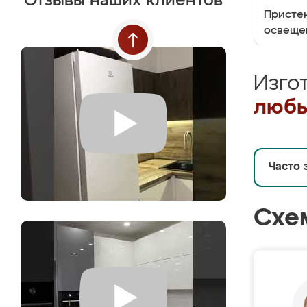
Отзывы наших клиентов
Пристен
освеще
Изго
любы
Часто 
Схе