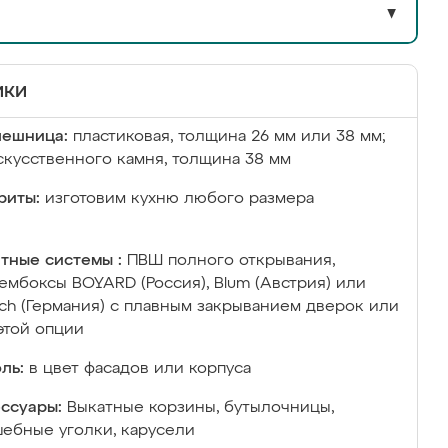
▼
ики
лешница:
пластиковая, толщина 26 мм или 38 мм;
скусственного камня, толщина 38 мм
риты:
изготовим кухню любого размера
тные системы :
ПВШ полного открывания,
ембоксы BOYARD (Россия), Blum (Австрия) или
ich (Германия) с плавным закрыванием дверок или
этой опции
ль:
в цвет фасадов или корпуса
ссуары:
Выкатные корзины, бутылочницы,
ебные уголки, карусели