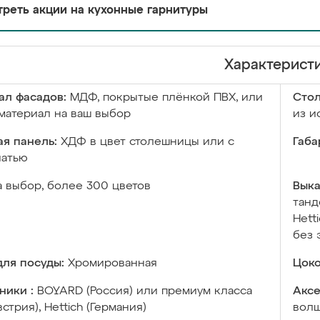
реть акции на кухонные гарнитуры
Характерист
ал фасадов:
МДФ, покрытые плёнкой ПВХ, или
Сто
материал на ваш выбор
из и
я панель:
ХДФ в цвет столешницы или с
Габа
чатью
а выбор, более 300 цветов
Выка
танд
Hett
без 
ля посуды:
Хромированная
Цоко
ники :
BOYARD (Россия) или премиум класса
Аксе
встрия), Hettich (Германия)
волш