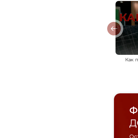
Как 
Ф
Д
Ост