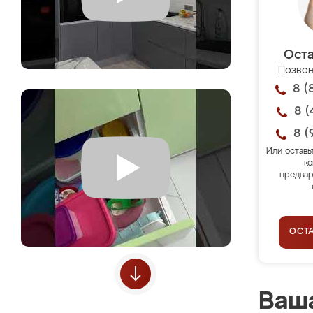
Оста
Позвон
8 (
8 (
8 (
Или оставь
ко
предвар
ОСТ
Ваша