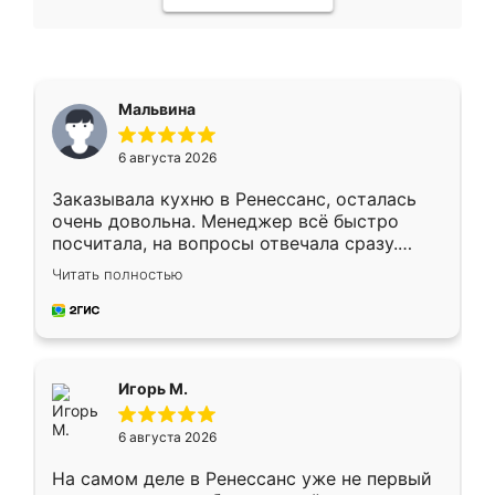
Мальвина
6 августа 2026
Заказывала кухню в Ренессанс, осталась
очень довольна. Менеджер всё быстро
посчитала, на вопросы отвечала сразу.
Замерщик приехал в субботу, подошёл к
Читать полностью
делу со всей ответственностью. Собрали
за день, ребята работали аккуратно, даже
пыли почти не было. Качество отличное,
ящики ходят плавно, ничего не скрипит.
Всё подошло как влитое.
Игорь М.
6 августа 2026
На самом деле в Ренессанс уже не первый