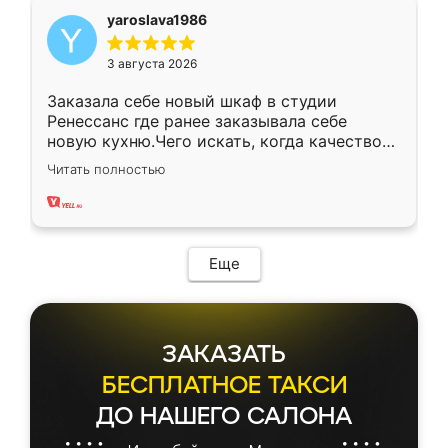
yaroslava1986
3 августа 2026
Заказала себе новый шкаф в студии
Ренессанс где ранее заказывала себе
новую кухню.Чего искать, когда качеством
вполне довольна. Служит кухня уже почти
Читать полностью
два года, нареканий нет.
Еще
ЗАКАЗАТЬ
БЕСПЛАТНОЕ ТАКСИ
ДО НАШЕГО САЛОНА