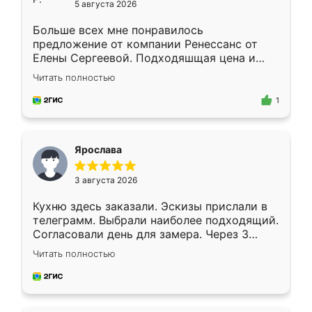
5 августа 2026
Больше всех мне понравилось
предложение от компании Ренессанс от
Елены Сергеевой. Подходяшщая цена и
короткие сроки изготовления. Приехавший
Читать полностью
для замера сотрудник Владислав
предложил по моему эскизу самый
1
подходящий вариант шкафа. Немного его
видоизменил, получилось даже лучше, чем
я хотела.
Ярослава
3 августа 2026
Кухню здесь заказали. Эскизы прислали в
телеграмм. Выбрали наиболее подходящий.
Согласовали день для замера. Через 3
недели кухня была уже готова. Остались
Читать полностью
довольны работой. Спасибо Ренессанс
мебель за качественную работу!