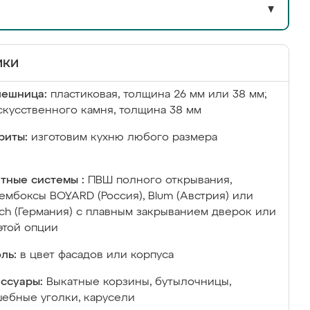
▼
ики
лешница:
пластиковая, толщина 26 мм или 38 мм;
скусственного камня, толщина 38 мм
риты:
изготовим кухню любого размера
тные системы :
ПВШ полного открывания,
ембоксы BOYARD (Россия), Blum (Австрия) или
ich (Германия) с плавным закрыванием дверок или
этой опции
ль:
в цвет фасадов или корпуса
ссуары:
Выкатные корзины, бутылочницы,
ебные уголки, карусели