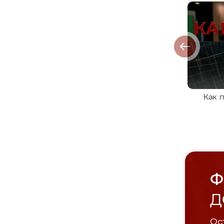
Как 
Ф
Д
Ост