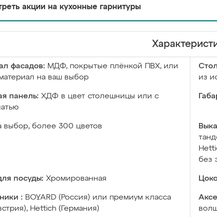
реть акции на кухонные гарнитуры
Характерист
ал фасадов:
МДФ, покрытые плёнкой ПВХ, или
Сто
материал на ваш выбор
из и
я панель:
ХДФ в цвет столешницы или с
Габа
чатью
а выбор, более 300 цветов
Выка
танд
Hett
без 
ля посуды:
Хромированная
Цоко
ники :
BOYARD (Россия) или премиум класса
Аксе
встрия), Hettich (Германия)
волш