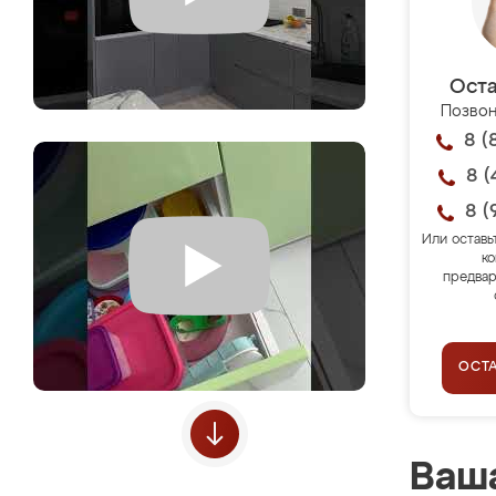
Оста
Позвон
8 (
8 (
8 (
Или оставь
ко
предвар
ОСТ
Ваша