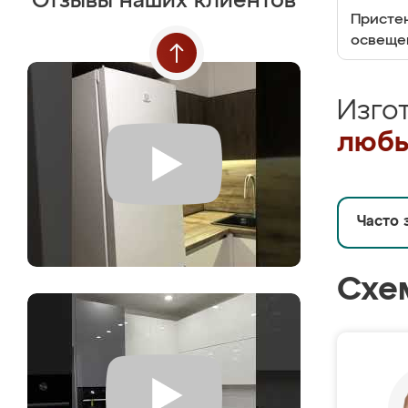
Отзывы наших клиентов
Пристен
освеще
Изго
любы
Часто 
Схе