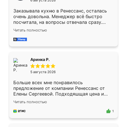
6 августа 2026
мебели буду заказывать только здесь.
Заказывала кухню в Ренессанс, осталась
очень довольна. Менеджер всё быстро
посчитала, на вопросы отвечала сразу.
Замерщик приехал в субботу, подошёл к
Читать полностью
делу со всей ответственностью. Собрали
за день, ребята работали аккуратно, даже
пыли почти не было. Качество отличное,
ящики ходят плавно, ничего не скрипит.
Всё подошло как влитое.
Аринка Р.
5 августа 2026
Больше всех мне понравилось
предложение от компании Ренессанс от
Елены Сергеевой. Подходяшщая цена и
короткие сроки изготовления. Приехавший
Читать полностью
для замера сотрудник Владислав
предложил по моему эскизу самый
1
подходящий вариант шкафа. Немного его
видоизменил, получилось даже лучше, чем