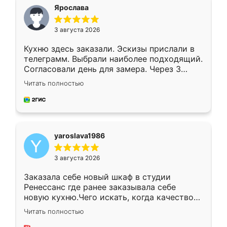
я хотела.
Ярослава
3 августа 2026
Кухню здесь заказали. Эскизы прислали в
телеграмм. Выбрали наиболее подходящий.
Согласовали день для замера. Через 3
недели кухня была уже готова. Остались
Читать полностью
довольны работой. Спасибо Ренессанс
мебель за качественную работу!
yaroslava1986
3 августа 2026
Заказала себе новый шкаф в студии
Ренессанс где ранее заказывала себе
новую кухню.Чего искать, когда качеством
вполне довольна. Служит кухня уже почти
Читать полностью
два года, нареканий нет.