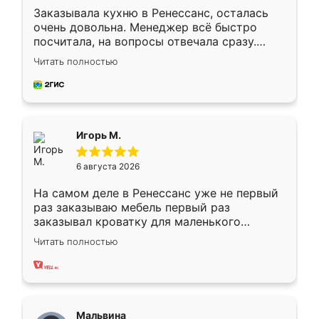
Заказывала кухню в Ренессанс, осталась
очень довольна. Менеджер всё быстро
посчитала, на вопросы отвечала сразу.
Замерщик приехал в субботу, подошёл к
Читать полностью
делу со всей ответственностью. Собрали
за день, ребята работали аккуратно, даже
пыли почти не было. Качество отличное,
ящики ходят плавно, ничего не скрипит.
Всё подошло как влитое.
Игорь М.
6 августа 2026
На самом деле в Ренессанс уже не первый
раз заказываю мебель первый раз
заказывал кроватку для маленького
ребёнка при его рождении ,во второй раз
Читать полностью
заказал шкаф-купе. По качеству очень
хорошее сборка достаточно быстрая,
также адекватные цены. До этого
сравнивал с разными конкурентами в этом
сегменте ,выбор у конкурентов куда
Мальвина