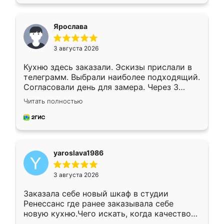
подходящий вариант шкафа. Немного его
видоизменил, получилось даже лучше, чем
я хотела.
Ярослава
3 августа 2026
Кухню здесь заказали. Эскизы прислали в
телеграмм. Выбрали наиболее подходящий.
Согласовали день для замера. Через 3
недели кухня была уже готова. Остались
Читать полностью
довольны работой. Спасибо Ренессанс
мебель за качественную работу!
yaroslava1986
3 августа 2026
Заказала себе новый шкаф в студии
Ренессанс где ранее заказывала себе
новую кухню.Чего искать, когда качеством
вполне довольна. Служит кухня уже почти