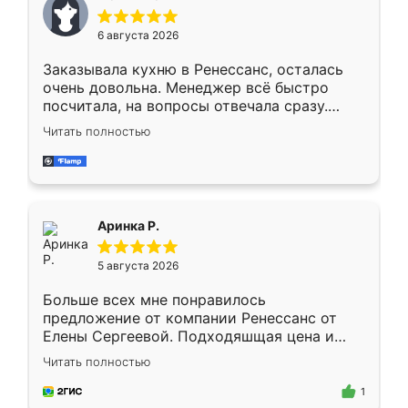
меньше, здесь же он более разнообразный.
Мне нравится ,если что-то потребуется из
6 августа 2026
мебели буду заказывать только здесь.
Заказывала кухню в Ренессанс, осталась
очень довольна. Менеджер всё быстро
посчитала, на вопросы отвечала сразу.
Замерщик приехал в субботу, подошёл к
Читать полностью
делу со всей ответственностью. Собрали
за день, ребята работали аккуратно, даже
пыли почти не было. Качество отличное,
ящики ходят плавно, ничего не скрипит.
Всё подошло как влитое.
Аринка Р.
5 августа 2026
Больше всех мне понравилось
предложение от компании Ренессанс от
Елены Сергеевой. Подходяшщая цена и
короткие сроки изготовления. Приехавший
Читать полностью
для замера сотрудник Владислав
предложил по моему эскизу самый
1