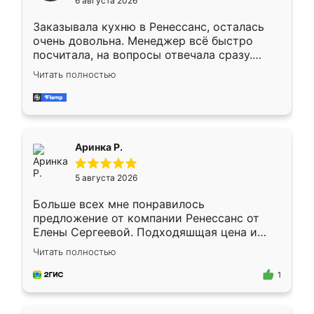
6 августа 2026
мебели буду заказывать только здесь.
Заказывала кухню в Ренессанс, осталась
очень довольна. Менеджер всё быстро
посчитала, на вопросы отвечала сразу.
Замерщик приехал в субботу, подошёл к
Читать полностью
делу со всей ответственностью. Собрали
за день, ребята работали аккуратно, даже
пыли почти не было. Качество отличное,
ящики ходят плавно, ничего не скрипит.
Всё подошло как влитое.
Аринка Р.
5 августа 2026
Больше всех мне понравилось
предложение от компании Ренессанс от
Елены Сергеевой. Подходяшщая цена и
короткие сроки изготовления. Приехавший
Читать полностью
для замера сотрудник Владислав
предложил по моему эскизу самый
1
подходящий вариант шкафа. Немного его
видоизменил, получилось даже лучше, чем