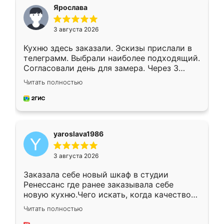
я хотела.
Ярослава
3 августа 2026
Кухню здесь заказали. Эскизы прислали в
телеграмм. Выбрали наиболее подходящий.
Согласовали день для замера. Через 3
недели кухня была уже готова. Остались
Читать полностью
довольны работой. Спасибо Ренессанс
мебель за качественную работу!
yaroslava1986
3 августа 2026
Заказала себе новый шкаф в студии
Ренессанс где ранее заказывала себе
новую кухню.Чего искать, когда качеством
вполне довольна. Служит кухня уже почти
Читать полностью
два года, нареканий нет.