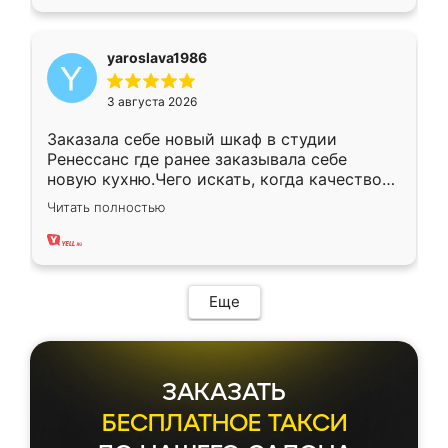
yaroslava1986
3 августа 2026
Заказала себе новый шкаф в студии
Ренессанс где ранее заказывала себе
новую кухню.Чего искать, когда качеством
вполне довольна. Служит кухня уже почти
Читать полностью
два года, нареканий нет.
Еще
ЗАКАЗАТЬ
БЕСПЛАТНОЕ ТАКСИ