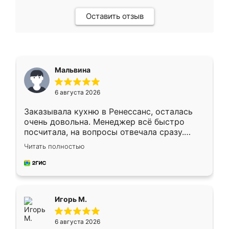
Оставить отзыв
Мальвина
6 августа 2026
Заказывала кухню в Ренессанс, осталась
очень довольна. Менеджер всё быстро
посчитала, на вопросы отвечала сразу.
Замерщик приехал в субботу, подошёл к
Читать полностью
делу со всей ответственностью. Собрали
за день, ребята работали аккуратно, даже
пыли почти не было. Качество отличное,
ящики ходят плавно, ничего не скрипит.
Всё подошло как влитое.
Игорь М.
6 августа 2026