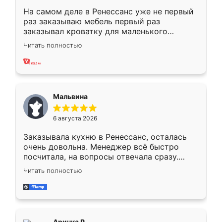
На самом деле в Ренессанс уже не первый
раз заказываю мебель первый раз
заказывал кроватку для маленького
ребёнка при его рождении ,во второй раз
Читать полностью
заказал шкаф-купе. По качеству очень
хорошее сборка достаточно быстрая,
также адекватные цены. До этого
сравнивал с разными конкурентами в этом
сегменте ,выбор у конкурентов куда
Мальвина
меньше, здесь же он более разнообразный.
Мне нравится ,если что-то потребуется из
6 августа 2026
мебели буду заказывать только здесь.
Заказывала кухню в Ренессанс, осталась
очень довольна. Менеджер всё быстро
посчитала, на вопросы отвечала сразу.
Замерщик приехал в субботу, подошёл к
Читать полностью
делу со всей ответственностью. Собрали
за день, ребята работали аккуратно, даже
пыли почти не было. Качество отличное,
ящики ходят плавно, ничего не скрипит.
Всё подошло как влитое.
Аринка Р.