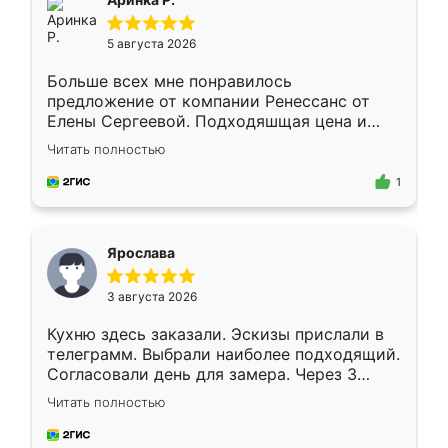
5 августа 2026
Больше всех мне понравилось
предложение от компании Ренессанс от
Елены Сергеевой. Подходяшщая цена и
короткие сроки изготовления. Приехавший
Читать полностью
для замера сотрудник Владислав
предложил по моему эскизу самый
1
подходящий вариант шкафа. Немного его
видоизменил, получилось даже лучше, чем
я хотела.
Ярослава
3 августа 2026
Кухню здесь заказали. Эскизы прислали в
телеграмм. Выбрали наиболее подходящий.
Согласовали день для замера. Через 3
недели кухня была уже готова. Остались
Читать полностью
довольны работой. Спасибо Ренессанс
мебель за качественную работу!