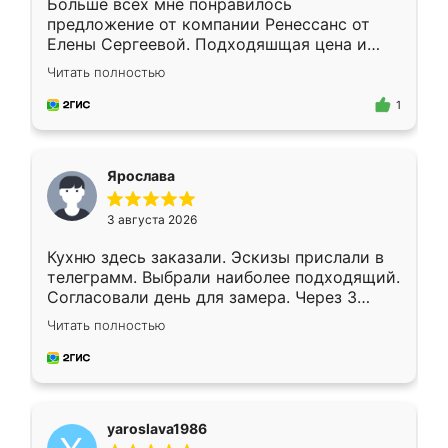
Больше всех мне понравилось
предложение от компании Ренессанс от
Елены Сергеевой. Подходяшщая цена и
короткие сроки изготовления. Приехавший
Читать полностью
для замера сотрудник Владислав
предложил по моему эскизу самый
1
подходящий вариант шкафа. Немного его
видоизменил, получилось даже лучше, чем
я хотела.
Ярослава
3 августа 2026
Кухню здесь заказали. Эскизы прислали в
телеграмм. Выбрали наиболее подходящий.
Согласовали день для замера. Через 3
недели кухня была уже готова. Остались
Читать полностью
довольны работой. Спасибо Ренессанс
мебель за качественную работу!
yaroslava1986