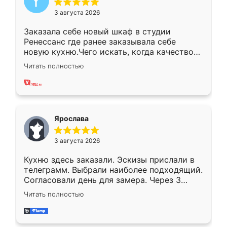
3 августа 2026
Заказала себе новый шкаф в студии
Ренессанс где ранее заказывала себе
новую кухню.Чего искать, когда качеством
вполне довольна. Служит кухня уже почти
Читать полностью
два года, нареканий нет.
Ярослава
3 августа 2026
Кухню здесь заказали. Эскизы прислали в
телеграмм. Выбрали наиболее подходящий.
Согласовали день для замера. Через 3
недели кухня была уже готова. Остались
Читать полностью
довольны работой. Спасибо Ренессанс
мебель за качественную работу!