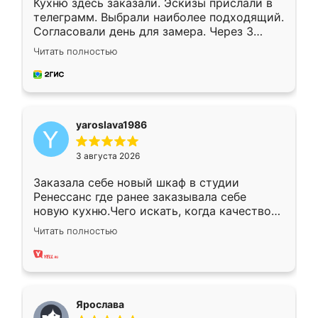
Кухню здесь заказали. Эскизы прислали в
телеграмм. Выбрали наиболее подходящий.
Согласовали день для замера. Через 3
недели кухня была уже готова. Остались
Читать полностью
довольны работой. Спасибо Ренессанс
мебель за качественную работу!
yaroslava1986
3 августа 2026
Заказала себе новый шкаф в студии
Ренессанс где ранее заказывала себе
новую кухню.Чего искать, когда качеством
вполне довольна. Служит кухня уже почти
Читать полностью
два года, нареканий нет.
Ярослава