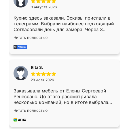
3 августа 2026
Кухню здесь заказали. Эскизы прислали в
телеграмм. Выбрали наиболее подходящий.
Согласовали день для замера. Через 3
недели кухня была уже готова. Остались
Читать полностью
довольны работой. Спасибо Ренессанс
мебель за качественную работу!
Rita S.
29 июля 2026
Заказывала мебель от Елены Сергеевой
Ренессанс. До этого рассматривала
несколько компаний, но в итоге выбрала
эту. Сначала обговорили условия, потом
Читать полностью
приехал замерщик, всё спокойно объяснил
и снял размеры. Изготовили в срок, с
доставкой тоже никаких проблем не