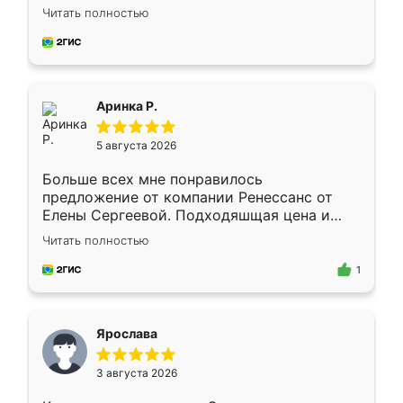
Замерщик приехал в субботу, подошёл к
Читать полностью
делу со всей ответственностью. Собрали
за день, ребята работали аккуратно, даже
пыли почти не было. Качество отличное,
ящики ходят плавно, ничего не скрипит.
Всё подошло как влитое.
Аринка Р.
5 августа 2026
Больше всех мне понравилось
предложение от компании Ренессанс от
Елены Сергеевой. Подходяшщая цена и
короткие сроки изготовления. Приехавший
Читать полностью
для замера сотрудник Владислав
предложил по моему эскизу самый
1
подходящий вариант шкафа. Немного его
видоизменил, получилось даже лучше, чем
я хотела.
Ярослава
3 августа 2026