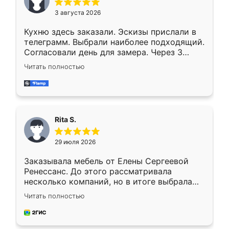
3 августа 2026
Кухню здесь заказали. Эскизы прислали в
телеграмм. Выбрали наиболее подходящий.
Согласовали день для замера. Через 3
недели кухня была уже готова. Остались
Читать полностью
довольны работой. Спасибо Ренессанс
мебель за качественную работу!
Rita S.
29 июля 2026
Заказывала мебель от Елены Сергеевой
Ренессанс. До этого рассматривала
несколько компаний, но в итоге выбрала
эту. Сначала обговорили условия, потом
Читать полностью
приехал замерщик, всё спокойно объяснил
и снял размеры. Изготовили в срок, с
доставкой тоже никаких проблем не