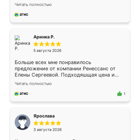
Замерщик приехал в субботу, подошёл к
Читать полностью
делу со всей ответственностью. Собрали
за день, ребята работали аккуратно, даже
пыли почти не было. Качество отличное,
ящики ходят плавно, ничего не скрипит.
Всё подошло как влитое.
Аринка Р.
5 августа 2026
Больше всех мне понравилось
предложение от компании Ренессанс от
Елены Сергеевой. Подходяшщая цена и
короткие сроки изготовления. Приехавший
Читать полностью
для замера сотрудник Владислав
предложил по моему эскизу самый
1
подходящий вариант шкафа. Немного его
видоизменил, получилось даже лучше, чем
я хотела.
Ярослава
3 августа 2026