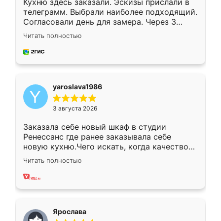
Кухню здесь заказали. Эскизы прислали в
телеграмм. Выбрали наиболее подходящий.
Согласовали день для замера. Через 3
недели кухня была уже готова. Остались
Читать полностью
довольны работой. Спасибо Ренессанс
мебель за качественную работу!
yaroslava1986
3 августа 2026
Заказала себе новый шкаф в студии
Ренессанс где ранее заказывала себе
новую кухню.Чего искать, когда качеством
вполне довольна. Служит кухня уже почти
Читать полностью
два года, нареканий нет.
Ярослава