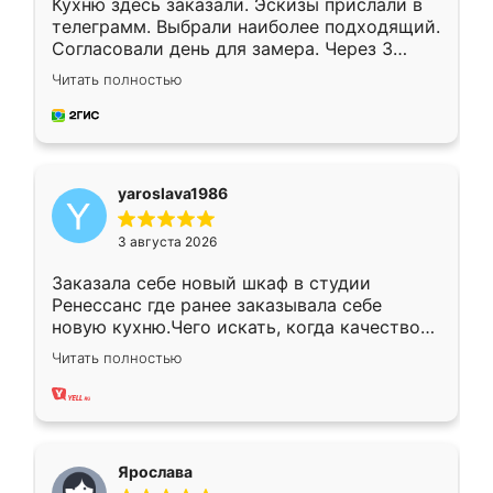
Кухню здесь заказали. Эскизы прислали в
телеграмм. Выбрали наиболее подходящий.
Согласовали день для замера. Через 3
недели кухня была уже готова. Остались
Читать полностью
довольны работой. Спасибо Ренессанс
мебель за качественную работу!
yaroslava1986
3 августа 2026
Заказала себе новый шкаф в студии
Ренессанс где ранее заказывала себе
новую кухню.Чего искать, когда качеством
вполне довольна. Служит кухня уже почти
Читать полностью
два года, нареканий нет.
Ярослава