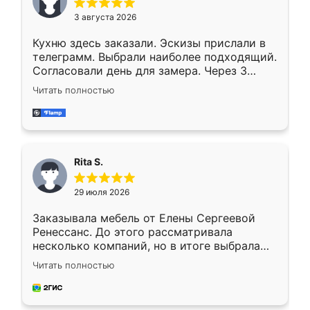
3 августа 2026
Кухню здесь заказали. Эскизы прислали в
телеграмм. Выбрали наиболее подходящий.
Согласовали день для замера. Через 3
недели кухня была уже готова. Остались
Читать полностью
довольны работой. Спасибо Ренессанс
мебель за качественную работу!
Rita S.
29 июля 2026
Заказывала мебель от Елены Сергеевой
Ренессанс. До этого рассматривала
несколько компаний, но в итоге выбрала
эту. Сначала обговорили условия, потом
Читать полностью
приехал замерщик, всё спокойно объяснил
и снял размеры. Изготовили в срок, с
доставкой тоже никаких проблем не