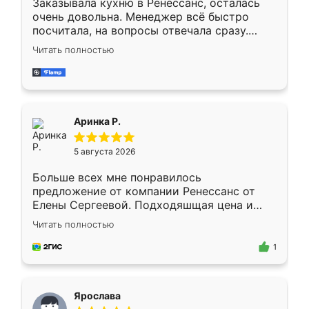
Заказывала кухню в Ренессанс, осталась
очень довольна. Менеджер всё быстро
посчитала, на вопросы отвечала сразу.
Замерщик приехал в субботу, подошёл к
Читать полностью
делу со всей ответственностью. Собрали
за день, ребята работали аккуратно, даже
пыли почти не было. Качество отличное,
ящики ходят плавно, ничего не скрипит.
Всё подошло как влитое.
Аринка Р.
5 августа 2026
Больше всех мне понравилось
предложение от компании Ренессанс от
Елены Сергеевой. Подходяшщая цена и
короткие сроки изготовления. Приехавший
Читать полностью
для замера сотрудник Владислав
предложил по моему эскизу самый
1
подходящий вариант шкафа. Немного его
видоизменил, получилось даже лучше, чем
я хотела.
Ярослава