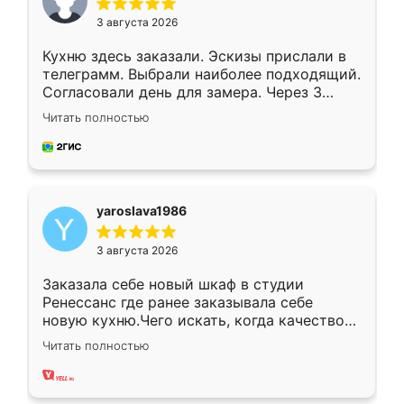
3 августа 2026
Кухню здесь заказали. Эскизы прислали в
телеграмм. Выбрали наиболее подходящий.
Согласовали день для замера. Через 3
недели кухня была уже готова. Остались
Читать полностью
довольны работой. Спасибо Ренессанс
мебель за качественную работу!
yaroslava1986
3 августа 2026
Заказала себе новый шкаф в студии
Ренессанс где ранее заказывала себе
новую кухню.Чего искать, когда качеством
вполне довольна. Служит кухня уже почти
Читать полностью
два года, нареканий нет.