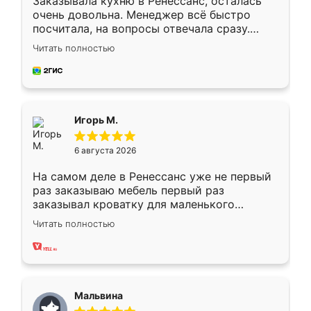
Заказывала кухню в Ренессанс, осталась
очень довольна. Менеджер всё быстро
посчитала, на вопросы отвечала сразу.
Замерщик приехал в субботу, подошёл к
Читать полностью
делу со всей ответственностью. Собрали
за день, ребята работали аккуратно, даже
пыли почти не было. Качество отличное,
ящики ходят плавно, ничего не скрипит.
Всё подошло как влитое.
Игорь М.
6 августа 2026
На самом деле в Ренессанс уже не первый
раз заказываю мебель первый раз
заказывал кроватку для маленького
ребёнка при его рождении ,во второй раз
Читать полностью
заказал шкаф-купе. По качеству очень
хорошее сборка достаточно быстрая,
также адекватные цены. До этого
сравнивал с разными конкурентами в этом
сегменте ,выбор у конкурентов куда
Мальвина
меньше, здесь же он более разнообразный.