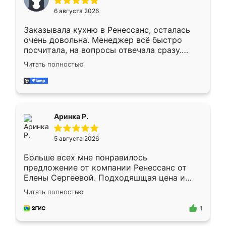
Мне нравится ,если что-то потребуется из
6 августа 2026
мебели буду заказывать только здесь.
Заказывала кухню в Ренессанс, осталась
очень довольна. Менеджер всё быстро
посчитала, на вопросы отвечала сразу.
Замерщик приехал в субботу, подошёл к
Читать полностью
делу со всей ответственностью. Собрали
за день, ребята работали аккуратно, даже
пыли почти не было. Качество отличное,
ящики ходят плавно, ничего не скрипит.
Всё подошло как влитое.
Аринка Р.
5 августа 2026
Больше всех мне понравилось
предложение от компании Ренессанс от
Елены Сергеевой. Подходяшщая цена и
короткие сроки изготовления. Приехавший
Читать полностью
для замера сотрудник Владислав
предложил по моему эскизу самый
1
подходящий вариант шкафа. Немного его