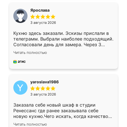
видоизменил, получилось даже лучше, чем
я хотела.
Ярослава
3 августа 2026
Кухню здесь заказали. Эскизы прислали в
телеграмм. Выбрали наиболее подходящий.
Согласовали день для замера. Через 3
недели кухня была уже готова. Остались
Читать полностью
довольны работой. Спасибо Ренессанс
мебель за качественную работу!
yaroslava1986
3 августа 2026
Заказала себе новый шкаф в студии
Ренессанс где ранее заказывала себе
новую кухню.Чего искать, когда качеством
вполне довольна. Служит кухня уже почти
Читать полностью