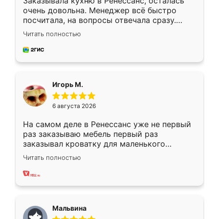
Заказывала кухню в Ренессанс, осталась
очень довольна. Менеджер всё быстро
посчитала, на вопросы отвечала сразу.
Замерщик приехал в субботу, подошёл к
Читать полностью
делу со всей ответственностью. Собрали
за день, ребята работали аккуратно, даже
пыли почти не было. Качество отличное,
ящики ходят плавно, ничего не скрипит.
Всё подошло как влитое.
Игорь М.
6 августа 2026
На самом деле в Ренессанс уже не первый
раз заказываю мебель первый раз
заказывал кроватку для маленького
ребёнка при его рождении ,во второй раз
Читать полностью
заказал шкаф-купе. По качеству очень
хорошее сборка достаточно быстрая,
также адекватные цены. До этого
сравнивал с разными конкурентами в этом
сегменте ,выбор у конкурентов куда
Мальвина
меньше, здесь же он более разнообразный.