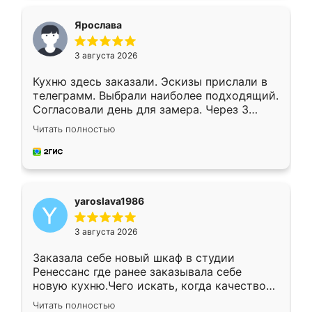
видоизменил, получилось даже лучше, чем
я хотела.
Ярослава
3 августа 2026
Кухню здесь заказали. Эскизы прислали в
телеграмм. Выбрали наиболее подходящий.
Согласовали день для замера. Через 3
недели кухня была уже готова. Остались
Читать полностью
довольны работой. Спасибо Ренессанс
мебель за качественную работу!
yaroslava1986
3 августа 2026
Заказала себе новый шкаф в студии
Ренессанс где ранее заказывала себе
новую кухню.Чего искать, когда качеством
вполне довольна. Служит кухня уже почти
Читать полностью