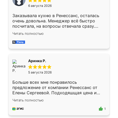
Мне нравится ,если что-то потребуется из
6 августа 2026
мебели буду заказывать только здесь.
Заказывала кухню в Ренессанс, осталась
очень довольна. Менеджер всё быстро
посчитала, на вопросы отвечала сразу.
Замерщик приехал в субботу, подошёл к
Читать полностью
делу со всей ответственностью. Собрали
за день, ребята работали аккуратно, даже
пыли почти не было. Качество отличное,
ящики ходят плавно, ничего не скрипит.
Всё подошло как влитое.
Аринка Р.
5 августа 2026
Больше всех мне понравилось
предложение от компании Ренессанс от
Елены Сергеевой. Подходяшщая цена и
короткие сроки изготовления. Приехавший
Читать полностью
для замера сотрудник Владислав
предложил по моему эскизу самый
1
подходящий вариант шкафа. Немного его