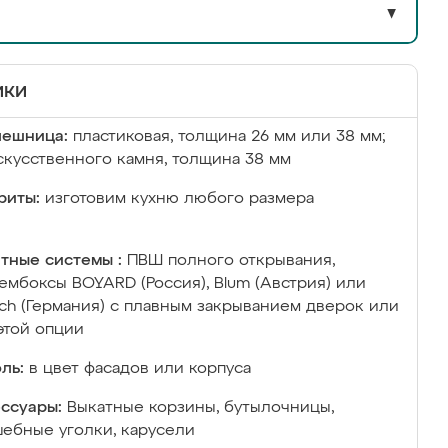
▼
ики
лешница:
пластиковая, толщина 26 мм или 38 мм;
скусственного камня, толщина 38 мм
риты:
изготовим кухню любого размера
тные системы :
ПВШ полного открывания,
ембоксы BOYARD (Россия), Blum (Австрия) или
ich (Германия) с плавным закрыванием дверок или
этой опции
ль:
в цвет фасадов или корпуса
ссуары:
Выкатные корзины, бутылочницы,
ебные уголки, карусели