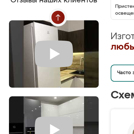
Отзывы наших клиентов
Пристен
освеще
Изго
любы
Часто 
Схе