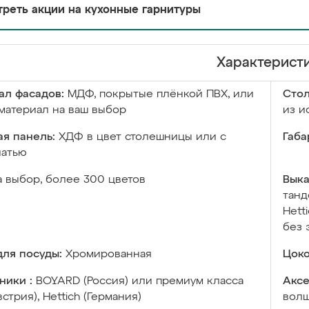
реть акции на кухонные гарнитуры
Характерист
ал фасадов:
МДФ, покрытые плёнкой ПВХ, или
Сто
материал на ваш выбор
из и
я панель:
ХДФ в цвет столешницы или с
Габа
чатью
а выбор, более 300 цветов
Выка
танд
Hett
без 
ля посуды:
Хромированная
Цоко
ники :
BOYARD (Россия) или премиум класса
Аксе
встрия), Hettich (Германия)
волш