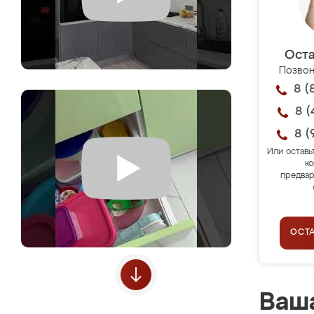
Оста
Позвон
8 (
8 (
8 (
Или оставь
ко
предвар
ОСТ
Ваша