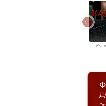
Как 
Ф
Д
Ост