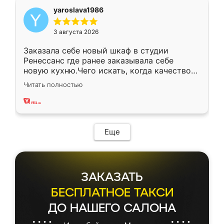
yaroslava1986
3 августа 2026
Заказала себе новый шкаф в студии
Ренессанс где ранее заказывала себе
новую кухню.Чего искать, когда качеством
вполне довольна. Служит кухня уже почти
Читать полностью
два года, нареканий нет.
Еще
ЗАКАЗАТЬ
БЕСПЛАТНОЕ ТАКСИ
ДО НАШЕГО САЛОНА