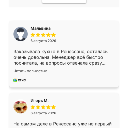
Мальвина
6 августа 2026
Заказывала кухню в Ренессанс, осталась
очень довольна. Менеджер всё быстро
посчитала, на вопросы отвечала сразу.
Замерщик приехал в субботу, подошёл к
Читать полностью
делу со всей ответственностью. Собрали
за день, ребята работали аккуратно, даже
пыли почти не было. Качество отличное,
ящики ходят плавно, ничего не скрипит.
Всё подошло как влитое.
Игорь М.
6 августа 2026
На самом деле в Ренессанс уже не первый