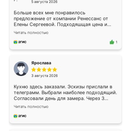
5 августа 2026
Больше всех мне понравилось
предложение от компании Ренессанс от
Елены Сергеевой. Подходяшщая цена и
короткие сроки изготовления. Приехавший
Читать полностью
для замера сотрудник Владислав
предложил по моему эскизу самый
1
подходящий вариант шкафа. Немного его
видоизменил, получилось даже лучше, чем
я хотела.
Ярослава
3 августа 2026
Кухню здесь заказали. Эскизы прислали в
телеграмм. Выбрали наиболее подходящий.
Согласовали день для замера. Через 3
недели кухня была уже готова. Остались
Читать полностью
довольны работой. Спасибо Ренессанс
мебель за качественную работу!