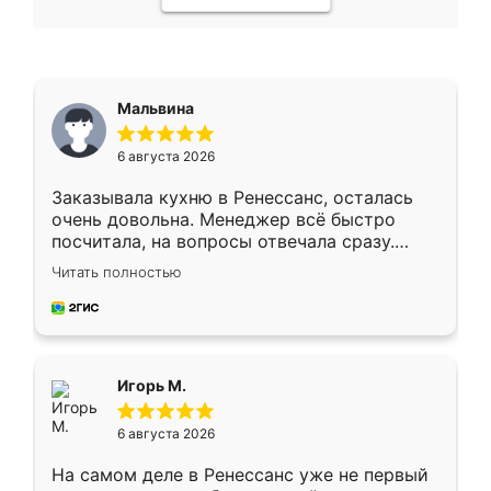
Мальвина
6 августа 2026
Заказывала кухню в Ренессанс, осталась
очень довольна. Менеджер всё быстро
посчитала, на вопросы отвечала сразу.
Замерщик приехал в субботу, подошёл к
Читать полностью
делу со всей ответственностью. Собрали
за день, ребята работали аккуратно, даже
пыли почти не было. Качество отличное,
ящики ходят плавно, ничего не скрипит.
Всё подошло как влитое.
Игорь М.
6 августа 2026
На самом деле в Ренессанс уже не первый