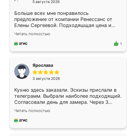
5 августа 2026
Больше всех мне понравилось
предложение от компании Ренессанс от
Елены Сергеевой. Подходяшщая цена и
короткие сроки изготовления. Приехавший
Читать полностью
для замера сотрудник Владислав
предложил по моему эскизу самый
1
подходящий вариант шкафа. Немного его
видоизменил, получилось даже лучше, чем
я хотела.
Ярослава
3 августа 2026
Кухню здесь заказали. Эскизы прислали в
телеграмм. Выбрали наиболее подходящий.
Согласовали день для замера. Через 3
недели кухня была уже готова. Остались
Читать полностью
довольны работой. Спасибо Ренессанс
мебель за качественную работу!