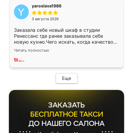
yaroslava1986
3 августа 2026
Заказала себе новый шкаф в студии
Ренессанс где ранее заказывала себе
новую кухню.Чего искать, когда качеством
вполне довольна. Служит кухня уже почти
Читать полностью
два года, нареканий нет.
Еще
ЗАКАЗАТЬ
БЕСПЛАТНОЕ ТАКСИ
ДО НАШЕГО САЛОНА