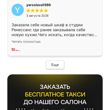
yaroslava1986
3 августа 2026
Заказала себе новый шкаф в студии
Ренессанс где ранее заказывала себе
новую кухню.Чего искать, когда качеством
вполне довольна. Служит кухня уже почти
Читать полностью
два года, нареканий нет.
Еще
ЗАКАЗАТЬ
БЕСПЛАТНОЕ ТАКСИ
ДО НАШЕГО САЛОНА