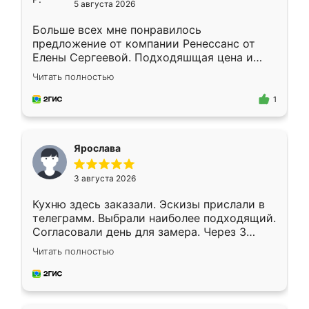
5 августа 2026
Больше всех мне понравилось
предложение от компании Ренессанс от
Елены Сергеевой. Подходяшщая цена и
короткие сроки изготовления. Приехавший
Читать полностью
для замера сотрудник Владислав
предложил по моему эскизу самый
1
подходящий вариант шкафа. Немного его
видоизменил, получилось даже лучше, чем
я хотела.
Ярослава
3 августа 2026
Кухню здесь заказали. Эскизы прислали в
телеграмм. Выбрали наиболее подходящий.
Согласовали день для замера. Через 3
недели кухня была уже готова. Остались
Читать полностью
довольны работой. Спасибо Ренессанс
мебель за качественную работу!