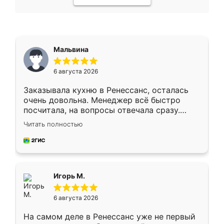
Мальвина
6 августа 2026
Заказывала кухню в Ренессанс, осталась
очень довольна. Менеджер всё быстро
посчитала, на вопросы отвечала сразу.
Замерщик приехал в субботу, подошёл к
Читать полностью
делу со всей ответственностью. Собрали
за день, ребята работали аккуратно, даже
пыли почти не было. Качество отличное,
ящики ходят плавно, ничего не скрипит.
Всё подошло как влитое.
Игорь М.
6 августа 2026
На самом деле в Ренессанс уже не первый