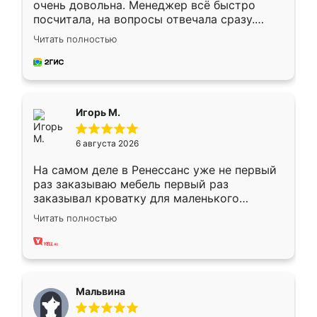
очень довольна. Менеджер всё быстро
посчитала, на вопросы отвечала сразу.
Замерщик приехал в субботу, подошёл к
Читать полностью
делу со всей ответственностью. Собрали
за день, ребята работали аккуратно, даже
пыли почти не было. Качество отличное,
ящики ходят плавно, ничего не скрипит.
Всё подошло как влитое.
Игорь М.
6 августа 2026
На самом деле в Ренессанс уже не первый
раз заказываю мебель первый раз
заказывал кроватку для маленького
ребёнка при его рождении ,во второй раз
Читать полностью
заказал шкаф-купе. По качеству очень
хорошее сборка достаточно быстрая,
также адекватные цены. До этого
сравнивал с разными конкурентами в этом
сегменте ,выбор у конкурентов куда
Мальвина
меньше, здесь же он более разнообразный.
Мне нравится ,если что-то потребуется из