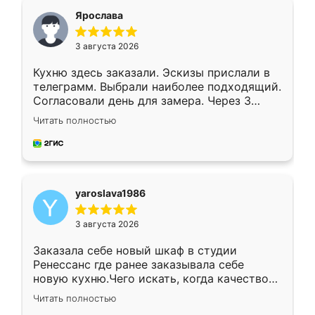
я хотела.
Ярослава
3 августа 2026
Кухню здесь заказали. Эскизы прислали в
телеграмм. Выбрали наиболее подходящий.
Согласовали день для замера. Через 3
недели кухня была уже готова. Остались
Читать полностью
довольны работой. Спасибо Ренессанс
мебель за качественную работу!
yaroslava1986
3 августа 2026
Заказала себе новый шкаф в студии
Ренессанс где ранее заказывала себе
новую кухню.Чего искать, когда качеством
вполне довольна. Служит кухня уже почти
Читать полностью
два года, нареканий нет.