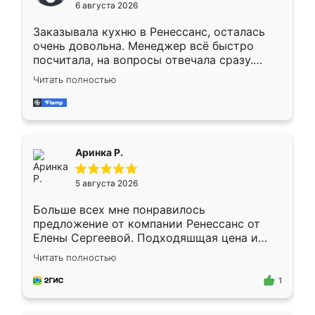
6 августа 2026
мебели буду заказывать только здесь.
Заказывала кухню в Ренессанс, осталась
очень довольна. Менеджер всё быстро
посчитала, на вопросы отвечала сразу.
Замерщик приехал в субботу, подошёл к
Читать полностью
делу со всей ответственностью. Собрали
за день, ребята работали аккуратно, даже
пыли почти не было. Качество отличное,
ящики ходят плавно, ничего не скрипит.
Всё подошло как влитое.
Аринка Р.
5 августа 2026
Больше всех мне понравилось
предложение от компании Ренессанс от
Елены Сергеевой. Подходяшщая цена и
короткие сроки изготовления. Приехавший
Читать полностью
для замера сотрудник Владислав
предложил по моему эскизу самый
1
подходящий вариант шкафа. Немного его
видоизменил, получилось даже лучше, чем