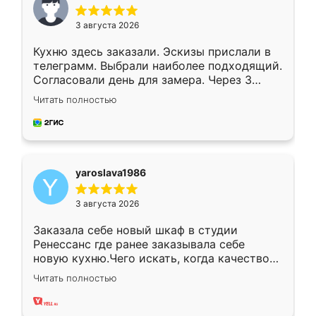
3 августа 2026
Кухню здесь заказали. Эскизы прислали в
телеграмм. Выбрали наиболее подходящий.
Согласовали день для замера. Через 3
недели кухня была уже готова. Остались
Читать полностью
довольны работой. Спасибо Ренессанс
мебель за качественную работу!
yaroslava1986
3 августа 2026
Заказала себе новый шкаф в студии
Ренессанс где ранее заказывала себе
новую кухню.Чего искать, когда качеством
вполне довольна. Служит кухня уже почти
Читать полностью
два года, нареканий нет.