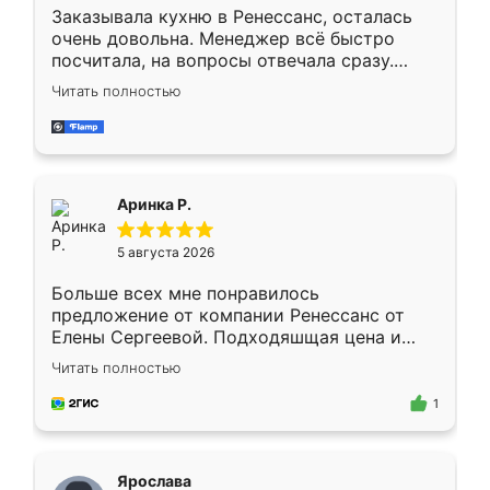
Заказывала кухню в Ренессанс, осталась
очень довольна. Менеджер всё быстро
посчитала, на вопросы отвечала сразу.
Замерщик приехал в субботу, подошёл к
Читать полностью
делу со всей ответственностью. Собрали
за день, ребята работали аккуратно, даже
пыли почти не было. Качество отличное,
ящики ходят плавно, ничего не скрипит.
Всё подошло как влитое.
Аринка Р.
5 августа 2026
Больше всех мне понравилось
предложение от компании Ренессанс от
Елены Сергеевой. Подходяшщая цена и
короткие сроки изготовления. Приехавший
Читать полностью
для замера сотрудник Владислав
предложил по моему эскизу самый
1
подходящий вариант шкафа. Немного его
видоизменил, получилось даже лучше, чем
я хотела.
Ярослава