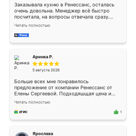
Заказывала кухню в Ренессанс, осталась
очень довольна. Менеджер всё быстро
посчитала, на вопросы отвечала сразу.
Замерщик приехал в субботу, подошёл к
Читать полностью
делу со всей ответственностью. Собрали
за день, ребята работали аккуратно, даже
пыли почти не было. Качество отличное,
ящики ходят плавно, ничего не скрипит.
Всё подошло как влитое.
Аринка Р.
5 августа 2026
Больше всех мне понравилось
предложение от компании Ренессанс от
Елены Сергеевой. Подходяшщая цена и
короткие сроки изготовления. Приехавший
Читать полностью
для замера сотрудник Владислав
предложил по моему эскизу самый
1
подходящий вариант шкафа. Немного его
видоизменил, получилось даже лучше, чем
я хотела.
Ярослава