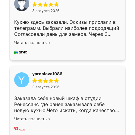
3 августа 2026
Кухню здесь заказали. Эскизы прислали в
телеграмм. Выбрали наиболее подходящий.
Согласовали день для замера. Через 3
недели кухня была уже готова. Остались
Читать полностью
довольны работой. Спасибо Ренессанс
мебель за качественную работу!
yaroslava1986
3 августа 2026
Заказала себе новый шкаф в студии
Ренессанс где ранее заказывала себе
новую кухню.Чего искать, когда качеством
вполне довольна. Служит кухня уже почти
Читать полностью
два года, нареканий нет.