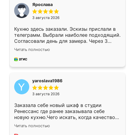
я хотела.
Ярослава
3 августа 2026
Кухню здесь заказали. Эскизы прислали в
телеграмм. Выбрали наиболее подходящий.
Согласовали день для замера. Через 3
недели кухня была уже готова. Остались
Читать полностью
довольны работой. Спасибо Ренессанс
мебель за качественную работу!
yaroslava1986
3 августа 2026
Заказала себе новый шкаф в студии
Ренессанс где ранее заказывала себе
новую кухню.Чего искать, когда качеством
вполне довольна. Служит кухня уже почти
Читать полностью
два года, нареканий нет.