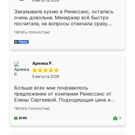
6 августа 2026
мебели буду заказывать только здесь.
Заказывала кухню в Ренессанс, осталась
очень довольна. Менеджер всё быстро
посчитала, на вопросы отвечала сразу.
Замерщик приехал в субботу, подошёл к
Читать полностью
делу со всей ответственностью. Собрали
за день, ребята работали аккуратно, даже
пыли почти не было. Качество отличное,
ящики ходят плавно, ничего не скрипит.
Всё подошло как влитое.
Аринка Р.
5 августа 2026
Больше всех мне понравилось
предложение от компании Ренессанс от
Елены Сергеевой. Подходяшщая цена и
короткие сроки изготовления. Приехавший
Читать полностью
для замера сотрудник Владислав
предложил по моему эскизу самый
1
подходящий вариант шкафа. Немного его
видоизменил, получилось даже лучше, чем