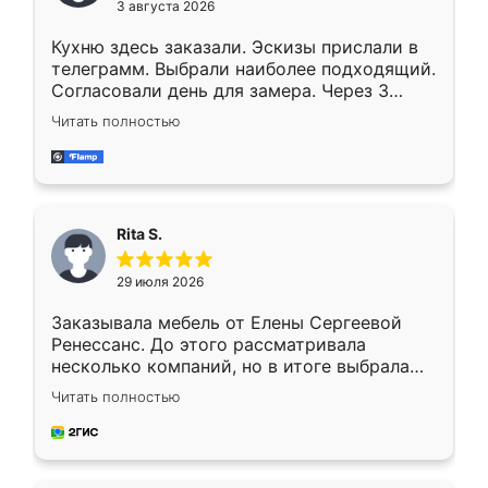
3 августа 2026
Кухню здесь заказали. Эскизы прислали в
телеграмм. Выбрали наиболее подходящий.
Согласовали день для замера. Через 3
недели кухня была уже готова. Остались
Читать полностью
довольны работой. Спасибо Ренессанс
мебель за качественную работу!
Rita S.
29 июля 2026
Заказывала мебель от Елены Сергеевой
Ренессанс. До этого рассматривала
несколько компаний, но в итоге выбрала
эту. Сначала обговорили условия, потом
Читать полностью
приехал замерщик, всё спокойно объяснил
и снял размеры. Изготовили в срок, с
доставкой тоже никаких проблем не
возникло. Сборку выполнили аккуратно,