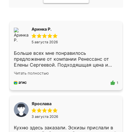
Аринка Р.
5 августа 2026
Больше всех мне понравилось
предложение от компании Ренессанс от
Елены Сергеевой. Подходяшщая цена и
короткие сроки изготовления. Приехавший
Читать полностью
для замера сотрудник Владислав
предложил по моему эскизу самый
1
подходящий вариант шкафа. Немного его
видоизменил, получилось даже лучше, чем
я хотела.
Ярослава
3 августа 2026
Кухню здесь заказали. Эскизы прислали в