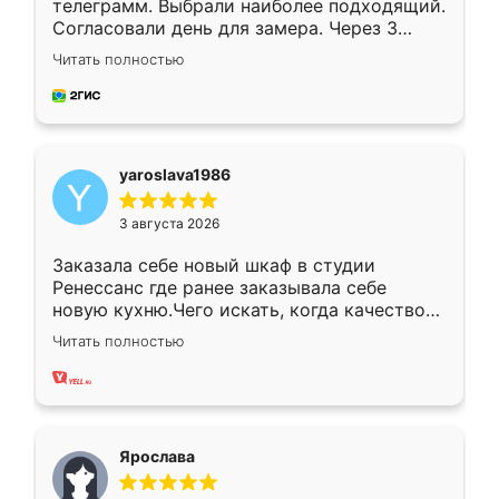
телеграмм. Выбрали наиболее подходящий.
Согласовали день для замера. Через 3
недели кухня была уже готова. Остались
Читать полностью
довольны работой. Спасибо Ренессанс
мебель за качественную работу!
yaroslava1986
3 августа 2026
Заказала себе новый шкаф в студии
Ренессанс где ранее заказывала себе
новую кухню.Чего искать, когда качеством
вполне довольна. Служит кухня уже почти
Читать полностью
два года, нареканий нет.
Ярослава