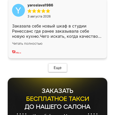
yaroslava1986
3 августа 2026
Заказала себе новый шкаф в студии
Ренессанс где ранее заказывала себе
новую кухню.Чего искать, когда качеством
вполне довольна. Служит кухня уже почти
Читать полностью
два года, нареканий нет.
Еще
ЗАКАЗАТЬ
БЕСПЛАТНОЕ ТАКСИ
ДО НАШЕГО САЛОНА