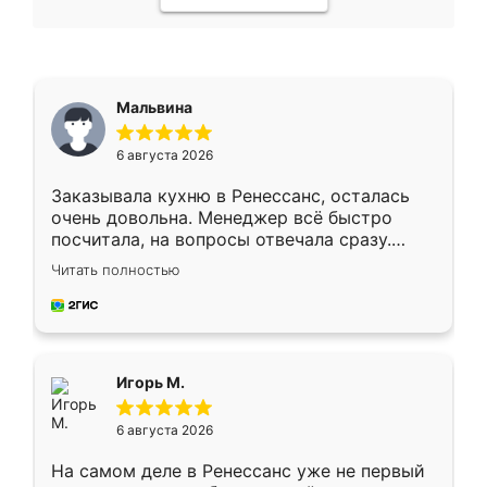
Мальвина
6 августа 2026
Заказывала кухню в Ренессанс, осталась
очень довольна. Менеджер всё быстро
посчитала, на вопросы отвечала сразу.
Замерщик приехал в субботу, подошёл к
Читать полностью
делу со всей ответственностью. Собрали
за день, ребята работали аккуратно, даже
пыли почти не было. Качество отличное,
ящики ходят плавно, ничего не скрипит.
Всё подошло как влитое.
Игорь М.
6 августа 2026
На самом деле в Ренессанс уже не первый