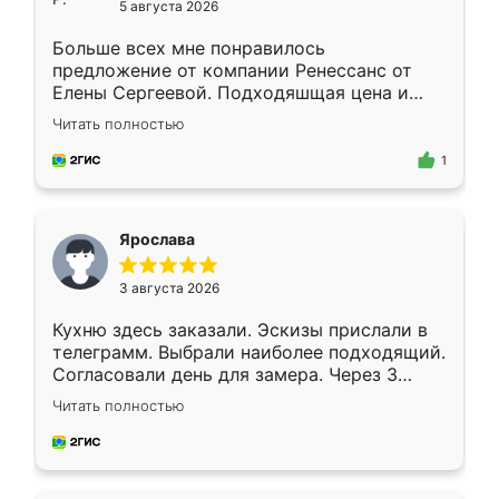
5 августа 2026
Больше всех мне понравилось
предложение от компании Ренессанс от
Елены Сергеевой. Подходяшщая цена и
короткие сроки изготовления. Приехавший
Читать полностью
для замера сотрудник Владислав
предложил по моему эскизу самый
1
подходящий вариант шкафа. Немного его
видоизменил, получилось даже лучше, чем
я хотела.
Ярослава
3 августа 2026
Кухню здесь заказали. Эскизы прислали в
телеграмм. Выбрали наиболее подходящий.
Согласовали день для замера. Через 3
недели кухня была уже готова. Остались
Читать полностью
довольны работой. Спасибо Ренессанс
мебель за качественную работу!