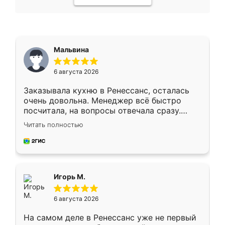
Мальвина
6 августа 2026
Заказывала кухню в Ренессанс, осталась
очень довольна. Менеджер всё быстро
посчитала, на вопросы отвечала сразу.
Замерщик приехал в субботу, подошёл к
Читать полностью
делу со всей ответственностью. Собрали
за день, ребята работали аккуратно, даже
пыли почти не было. Качество отличное,
ящики ходят плавно, ничего не скрипит.
Всё подошло как влитое.
Игорь М.
6 августа 2026
На самом деле в Ренессанс уже не первый