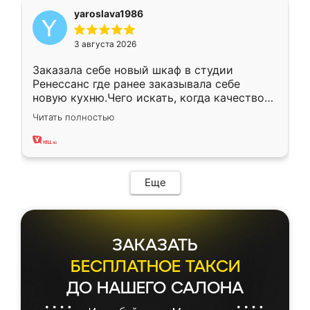
yaroslava1986
3 августа 2026
Заказала себе новый шкаф в студии
Ренессанс где ранее заказывала себе
новую кухню.Чего искать, когда качеством
вполне довольна. Служит кухня уже почти
Читать полностью
два года, нареканий нет.
Еще
ЗАКАЗАТЬ
БЕСПЛАТНОЕ ТАКСИ
ДО НАШЕГО САЛОНА