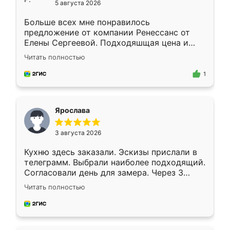
5 августа 2026
Больше всех мне понравилось
предложение от компании Ренессанс от
Елены Сергеевой. Подходяшщая цена и
короткие сроки изготовления. Приехавший
Читать полностью
для замера сотрудник Владислав
предложил по моему эскизу самый
1
подходящий вариант шкафа. Немного его
видоизменил, получилось даже лучше, чем
я хотела.
Ярослава
3 августа 2026
Кухню здесь заказали. Эскизы прислали в
телеграмм. Выбрали наиболее подходящий.
Согласовали день для замера. Через 3
недели кухня была уже готова. Остались
Читать полностью
довольны работой. Спасибо Ренессанс
мебель за качественную работу!