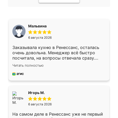
Мальвина
6 августа 2026
Заказывала кухню в Ренессанс, осталась
очень довольна. Менеджер всё быстро
посчитала, на вопросы отвечала сразу.
Замерщик приехал в субботу, подошёл к
Читать полностью
делу со всей ответственностью. Собрали
за день, ребята работали аккуратно, даже
пыли почти не было. Качество отличное,
ящики ходят плавно, ничего не скрипит.
Всё подошло как влитое.
Игорь М.
6 августа 2026
На самом деле в Ренессанс уже не первый