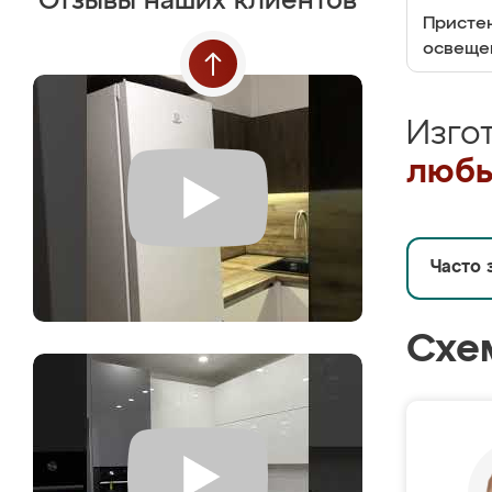
Отзывы наших клиентов
Пристен
освеще
Изго
любы
Часто 
Схе