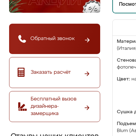
Посмот
Обратный звонок
Матери
(Италия
Стенова
фотопе
Заказать расчёт
Цвет:
н
Бесплатный вызов
дизайнера-
Сушка д
замерщика
Подъем
Blum (А