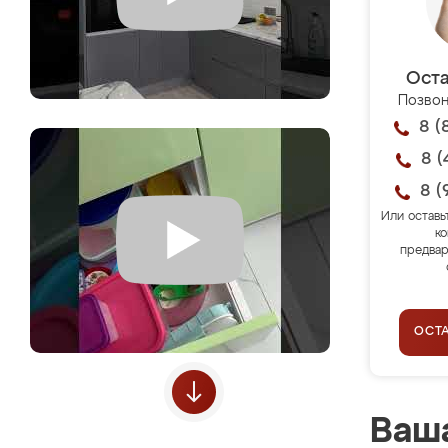
Оста
Позвон
8 (
8 (
8 (
Или оставь
ко
предвар
ОСТ
Ваша