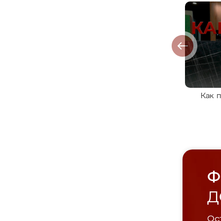
Как 
Ф
Д
Ост