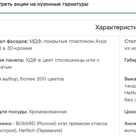
реть акции на кухонные гарнитуры
Характерист
ал фасадов:
МДФ, покрытые пластиком Arpa
Сто
) в 3D-кромке
из и
я панель:
ХДФ в цвет столешницы или с
Габа
чатью
а выбор, более 200 цветов
Выка
танд
Hett
без 
ля посуды:
Хромированная
Цоко
ники :
BOYARD (Россия) или премиум класса
Аксе
встрия), Hettich (Германия)
волш