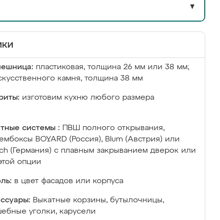
▼
ики
лешница:
пластиковая, толщина 26 мм или 38 мм;
скусственного камня, толщина 38 мм
риты:
изготовим кухню любого размера
тные системы :
ПВШ полного открывания,
ембоксы BOYARD (Россия), Blum (Австрия) или
ich (Германия) с плавным закрыванием дверок или
этой опции
ль:
в цвет фасадов или корпуса
ссуары:
Выкатные корзины, бутылочницы,
ебные уголки, карусели