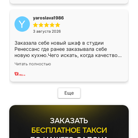
yaroslava1986
3 августа 2026
Заказала себе новый шкаф в студии
Ренессанс где ранее заказывала себе
новую кухню.Чего искать, когда качеством
вполне довольна. Служит кухня уже почти
Читать полностью
два года, нареканий нет.
Еще
ЗАКАЗАТЬ
БЕСПЛАТНОЕ ТАКСИ