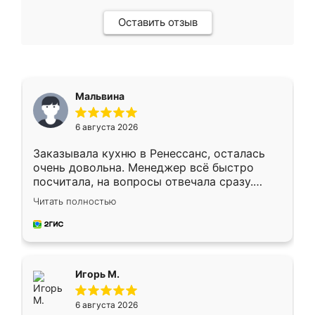
Оставить отзыв
Мальвина
6 августа 2026
Заказывала кухню в Ренессанс, осталась
очень довольна. Менеджер всё быстро
посчитала, на вопросы отвечала сразу.
Замерщик приехал в субботу, подошёл к
Читать полностью
делу со всей ответственностью. Собрали
за день, ребята работали аккуратно, даже
пыли почти не было. Качество отличное,
ящики ходят плавно, ничего не скрипит.
Всё подошло как влитое.
Игорь М.
6 августа 2026