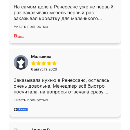
На самом деле в Ренессанс уже не первый
раз заказываю мебель первый раз
заказывал кроватку для маленького
ребёнка при его рождении ,во второй раз
Читать полностью
заказал шкаф-купе. По качеству очень
хорошее сборка достаточно быстрая,
также адекватные цены. До этого
сравнивал с разными конкурентами в этом
сегменте ,выбор у конкурентов куда
Мальвина
меньше, здесь же он более разнообразный.
Мне нравится ,если что-то потребуется из
6 августа 2026
мебели буду заказывать только здесь.
Заказывала кухню в Ренессанс, осталась
очень довольна. Менеджер всё быстро
посчитала, на вопросы отвечала сразу.
Замерщик приехал в субботу, подошёл к
Читать полностью
делу со всей ответственностью. Собрали
за день, ребята работали аккуратно, даже
пыли почти не было. Качество отличное,
ящики ходят плавно, ничего не скрипит.
Всё подошло как влитое.
Аринка Р.