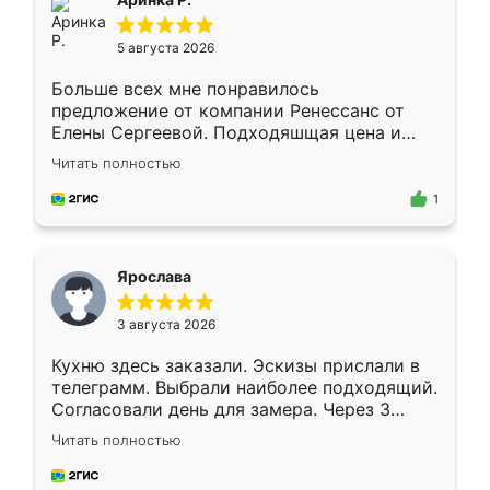
5 августа 2026
Больше всех мне понравилось
предложение от компании Ренессанс от
Елены Сергеевой. Подходяшщая цена и
короткие сроки изготовления. Приехавший
Читать полностью
для замера сотрудник Владислав
предложил по моему эскизу самый
1
подходящий вариант шкафа. Немного его
видоизменил, получилось даже лучше, чем
я хотела.
Ярослава
3 августа 2026
Кухню здесь заказали. Эскизы прислали в
телеграмм. Выбрали наиболее подходящий.
Согласовали день для замера. Через 3
недели кухня была уже готова. Остались
Читать полностью
довольны работой. Спасибо Ренессанс
мебель за качественную работу!