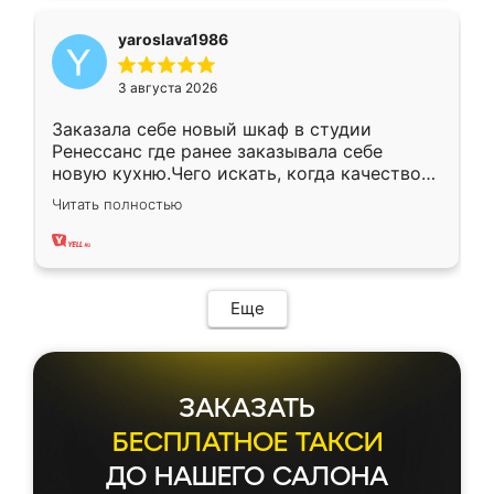
yaroslava1986
3 августа 2026
Заказала себе новый шкаф в студии
Ренессанс где ранее заказывала себе
новую кухню.Чего искать, когда качеством
вполне довольна. Служит кухня уже почти
Читать полностью
два года, нареканий нет.
Еще
ЗАКАЗАТЬ
БЕСПЛАТНОЕ ТАКСИ
ДО НАШЕГО САЛОНА