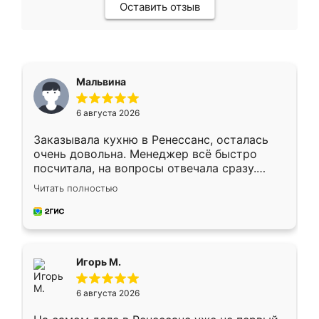
Оставить отзыв
Мальвина
6 августа 2026
Заказывала кухню в Ренессанс, осталась
очень довольна. Менеджер всё быстро
посчитала, на вопросы отвечала сразу.
Замерщик приехал в субботу, подошёл к
Читать полностью
делу со всей ответственностью. Собрали
за день, ребята работали аккуратно, даже
пыли почти не было. Качество отличное,
ящики ходят плавно, ничего не скрипит.
Всё подошло как влитое.
Игорь М.
6 августа 2026