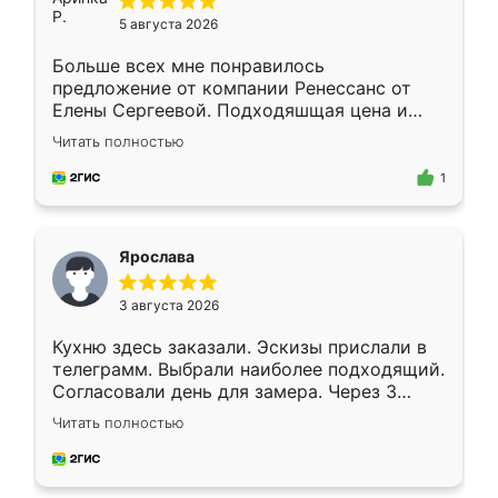
5 августа 2026
Больше всех мне понравилось
предложение от компании Ренессанс от
Елены Сергеевой. Подходяшщая цена и
короткие сроки изготовления. Приехавший
Читать полностью
для замера сотрудник Владислав
предложил по моему эскизу самый
1
подходящий вариант шкафа. Немного его
видоизменил, получилось даже лучше, чем
я хотела.
Ярослава
3 августа 2026
Кухню здесь заказали. Эскизы прислали в
телеграмм. Выбрали наиболее подходящий.
Согласовали день для замера. Через 3
недели кухня была уже готова. Остались
Читать полностью
довольны работой. Спасибо Ренессанс
мебель за качественную работу!