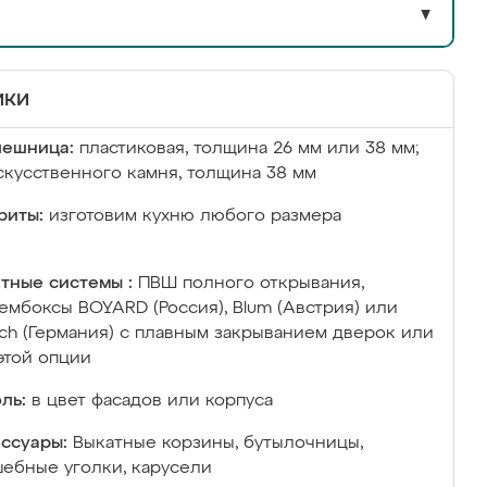
▼
ики
лешница:
пластиковая, толщина 26 мм или 38 мм;
скусственного камня, толщина 38 мм
риты:
изготовим кухню любого размера
тные системы :
ПВШ полного открывания,
ембоксы BOYARD (Россия), Blum (Австрия) или
ich (Германия) с плавным закрыванием дверок или
этой опции
ль:
в цвет фасадов или корпуса
ссуары:
Выкатные корзины, бутылочницы,
ебные уголки, карусели