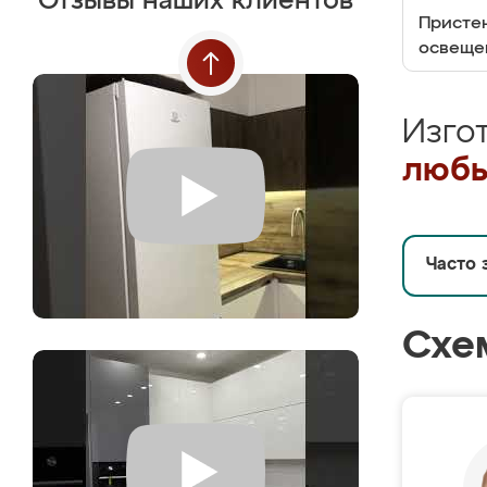
Отзывы наших клиентов
Пристен
освеще
Изго
любы
Часто 
Схе