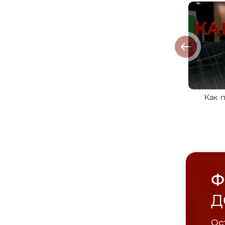
Как 
Ф
Д
Ост