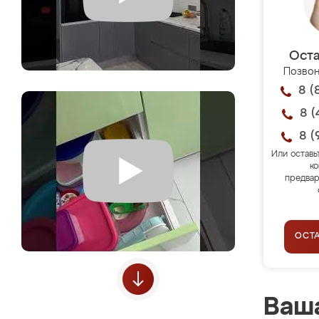
Оста
Позвон
8 (
8 (
8 (
Или оставь
ко
предвар
ОСТ
Ваша