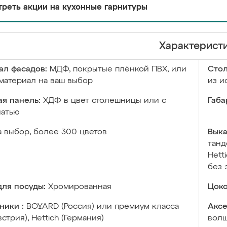
реть акции на кухонные гарнитуры
Характерист
ал фасадов:
МДФ, покрытые плёнкой ПВХ, или
Сто
материал на ваш выбор
из и
я панель:
ХДФ в цвет столешницы или с
Габа
чатью
а выбор, более 300 цветов
Выка
танд
Hett
без 
ля посуды:
Хромированная
Цоко
ники :
BOYARD (Россия) или премиум класса
Аксе
встрия), Hettich (Германия)
волш