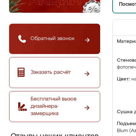
Посмот
Обратный звонок
Матери
Стенова
фотопе
Заказать расчёт
Цвет:
н
Бесплатный вызов
дизайнера-
Сушка д
замерщика
Подъем
Blum (А