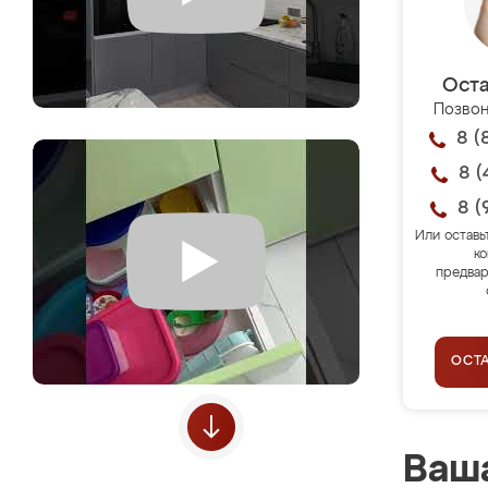
Оста
Позвон
8 (
8 (
8 (
Или оставь
ко
предвар
ОСТ
Ваша