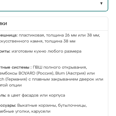
▼
ики
лешница:
пластиковая, толщина 26 мм или 38 мм;
скусственного камня, толщина 38 мм
риты:
изготовим кухню любого размера
тные системы :
ПВШ полного открывания,
ембоксы BOYARD (Россия), Blum (Австрия) или
ich (Германия) с плавным закрыванием дверок или
этой опции
ль:
в цвет фасадов или корпуса
ссуары:
Выкатные корзины, бутылочницы,
ебные уголки, карусели