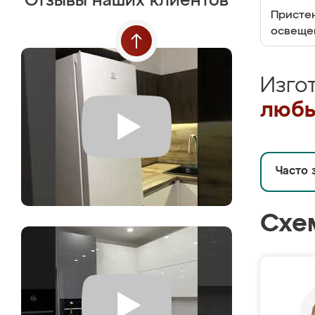
Отзывы наших клиентов
Пристен
освеще
Изго
любы
Часто 
Схе