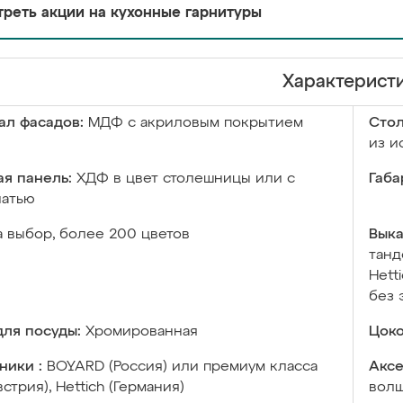
реть акции на кухонные гарнитуры
Характерист
ал фасадов:
МДФ с акриловым покрытием
Сто
из и
я панель:
ХДФ в цвет столешницы или с
Габа
чатью
а выбор, более 200 цветов
Выка
танд
Hett
без 
ля посуды:
Хромированная
Цоко
ники :
BOYARD (Россия) или премиум класса
Аксе
встрия), Hettich (Германия)
волш