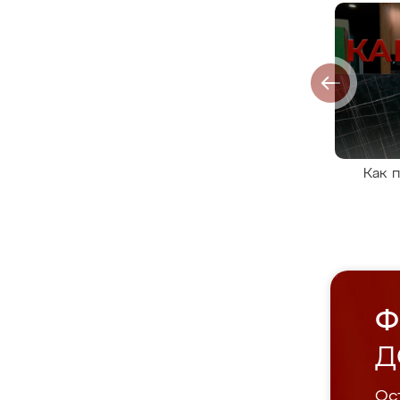
Как 
Ф
Д
Ост