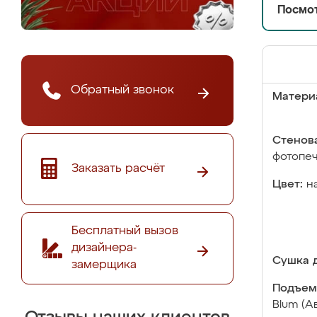
Посмот
Обратный звонок
Матери
Стенова
фотопе
Заказать расчёт
Цвет:
н
Бесплатный вызов
дизайнера-
Сушка д
замерщика
Подъем
Blum (А