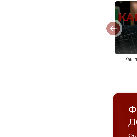
Как 
Ф
Д
Ост