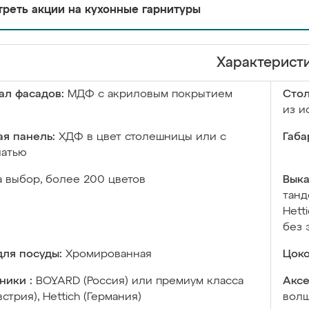
реть акции на кухонные гарнитуры
Характерист
ал фасадов:
МДФ с акриловым покрытием
Сто
из и
я панель:
ХДФ в цвет столешницы или с
Габа
чатью
а выбор, более 200 цветов
Выка
танд
Hett
без 
ля посуды:
Хромированная
Цоко
ники :
BOYARD (Россия) или премиум класса
Аксе
встрия), Hettich (Германия)
волш