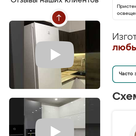
Отзывы наших клиентов
Пристен
освеще
Изго
любы
Часто 
Схе