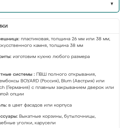
▼
ики
лешница:
пластиковая, толщина 26 мм или 38 мм;
скусственного камня, толщина 38 мм
риты:
изготовим кухню любого размера
тные системы :
ПВШ полного открывания,
ембоксы BOYARD (Россия), Blum (Австрия) или
ich (Германия) с плавным закрыванием дверок или
этой опции
ль:
в цвет фасадов или корпуса
ссуары:
Выкатные корзины, бутылочницы,
ебные уголки, карусели