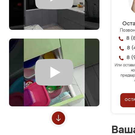
Оста
Позвон
8 (
8 (
8 (
Или оставь
ко
предвар
ОСТ
Ваша