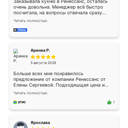
Заказывала кухню в Ренессанс, осталась
очень довольна. Менеджер всё быстро
посчитала, на вопросы отвечала сразу.
Замерщик приехал в субботу, подошёл к
Читать полностью
делу со всей ответственностью. Собрали
за день, ребята работали аккуратно, даже
пыли почти не было. Качество отличное,
ящики ходят плавно, ничего не скрипит.
Всё подошло как влитое.
Аринка Р.
5 августа 2026
Больше всех мне понравилось
предложение от компании Ренессанс от
Елены Сергеевой. Подходяшщая цена и
короткие сроки изготовления. Приехавший
Читать полностью
для замера сотрудник Владислав
предложил по моему эскизу самый
1
подходящий вариант шкафа. Немного его
видоизменил, получилось даже лучше, чем
я хотела.
Ярослава