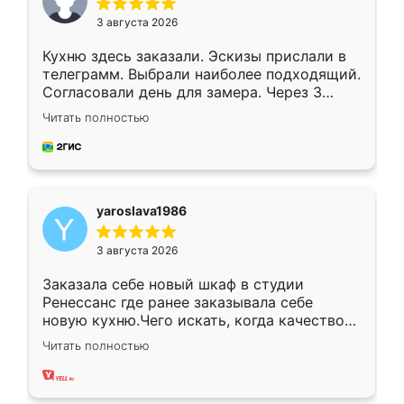
3 августа 2026
Кухню здесь заказали. Эскизы прислали в
телеграмм. Выбрали наиболее подходящий.
Согласовали день для замера. Через 3
недели кухня была уже готова. Остались
Читать полностью
довольны работой. Спасибо Ренессанс
мебель за качественную работу!
yaroslava1986
3 августа 2026
Заказала себе новый шкаф в студии
Ренессанс где ранее заказывала себе
новую кухню.Чего искать, когда качеством
вполне довольна. Служит кухня уже почти
Читать полностью
два года, нареканий нет.