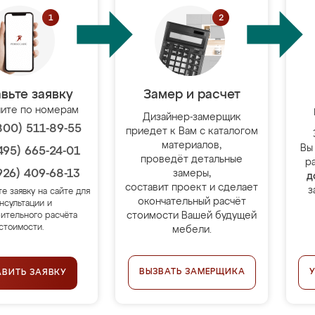
вьте заявку
Замер и расчет
ите по номерам
Дизайнер-замерщик
800) 511-89-55
приедет к Вам с каталогом
материалов,
Вы
495) 665-24-01
проведёт детальные
р
926) 409-68-13
замеры,
д
составит проект и сделает
з
те заявку на сайте для
окончательный расчёт
нсультации и
стоимости Вашей будущей
ительного расчёта
стоимости.
мебели.
ВЫЗВАТЬ ЗАМЕРЩИКА
АВИТЬ ЗАЯВКУ