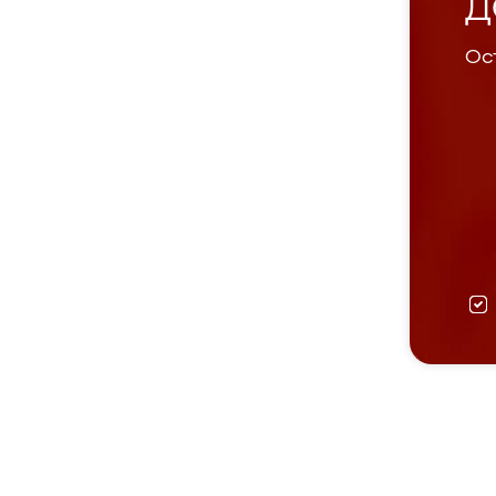
Д
Ост