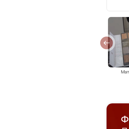
Мат
Ф