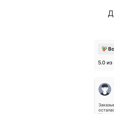
Д
Вс
5.0
из 
Заказыв
осталас