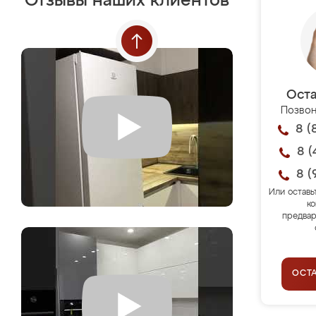
Отзывы наших клиентов
Оста
Позвон
8 (
8 (
8 (
Или оставь
ко
предвар
ОСТ