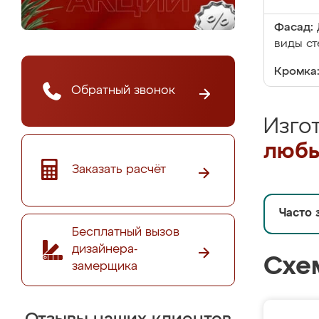
Фасад:
виды ст
Кромка
Обратный звонок
Изго
любы
Заказать расчёт
Часто 
Бесплатный вызов
дизайнера-
Схе
замерщика