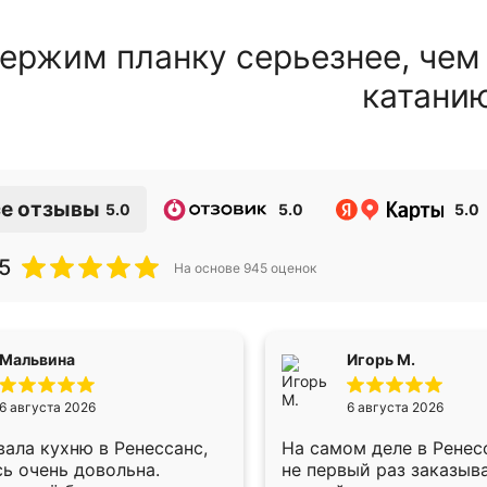
ержим планку серьезнее, чем
катани
е отзывы
5.0
5.0
5.0
5
На основе
945
оценок
Мальвина
Игорь М.
6 августа 2026
6 августа 2026
ала кухню в Ренессанс,
На самом деле в Ренес
ь очень довольна.
не первый раз заказыв