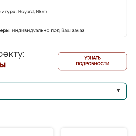
итура:
Boyard, Blum
еры:
индивидуально под Ваш заказ
екту:
УЗНАТЬ
лы
ПОДРОБНОСТИ
▼