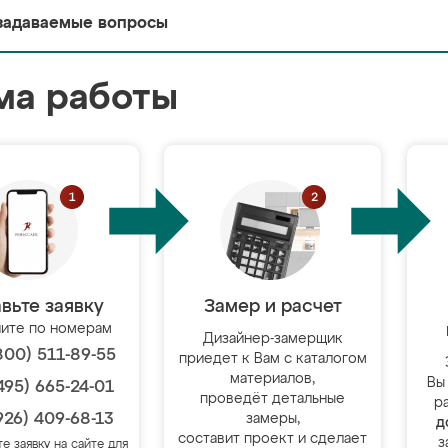
задаваемые вопросы
ма работы
вьте заявку
Замер и расчет
ите по номерам
Дизайнер-замерщик
800) 511-89-55
приедет к Вам с каталогом
материалов,
Вы
495) 665-24-01
проведёт детальные
р
926) 409-68-13
замеры,
д
составит проект и сделает
з
те заявку на сайте для