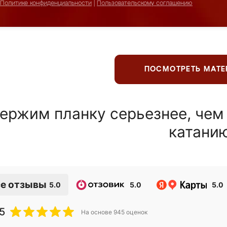
Политике конфиденциальности
|
Пользовательскому соглашению
ПОСМОТРЕТЬ МАТ
ержим планку серьезнее, чем
катани
е отзывы
5.0
5.0
5.0
5
На основе
945
оценок