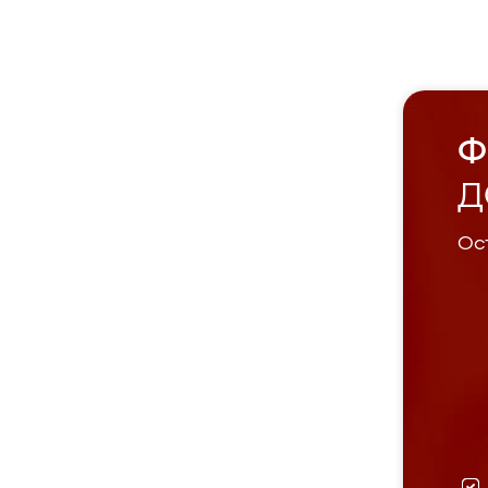
Ф
Д
Ост