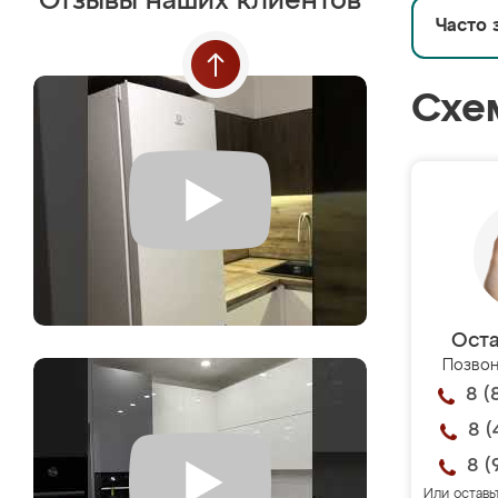
Отзывы наших клиентов
Часто 
Схе
Оста
Позвон
8 (
8 (
8 (
Или оставь