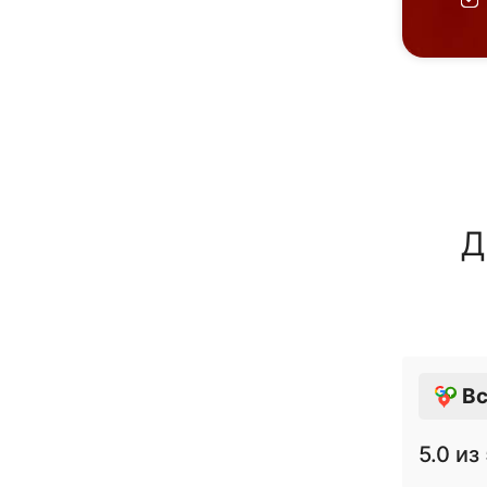
Д
Вс
5.0
из 