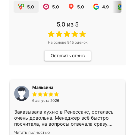
5.0
5.0
5.0
4.9
5.0
5.0
из 5
На основе
945
оценок
Оставить отзыв
Мальвина
6 августа 2026
Заказывала кухню в Ренессанс, осталась
очень довольна. Менеджер всё быстро
посчитала, на вопросы отвечала сразу.
Замерщик приехал в субботу, подошёл к
Читать полностью