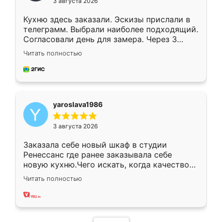
3 августа 2026
Кухню здесь заказали. Эскизы прислали в
телеграмм. Выбрали наиболее подходящий.
Согласовали день для замера. Через 3
недели кухня была уже готова. Остались
Читать полностью
довольны работой. Спасибо Ренессанс
мебель за качественную работу!
yaroslava1986
3 августа 2026
Заказала себе новый шкаф в студии
Ренессанс где ранее заказывала себе
новую кухню.Чего искать, когда качеством
вполне довольна. Служит кухня уже почти
Читать полностью
два года, нареканий нет.