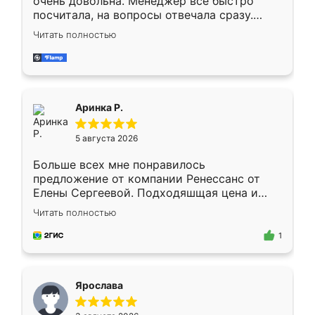
очень довольна. Менеджер всё быстро
посчитала, на вопросы отвечала сразу.
Замерщик приехал в субботу, подошёл к
Читать полностью
делу со всей ответственностью. Собрали
за день, ребята работали аккуратно, даже
пыли почти не было. Качество отличное,
ящики ходят плавно, ничего не скрипит.
Всё подошло как влитое.
Аринка Р.
5 августа 2026
Больше всех мне понравилось
предложение от компании Ренессанс от
Елены Сергеевой. Подходяшщая цена и
короткие сроки изготовления. Приехавший
Читать полностью
для замера сотрудник Владислав
предложил по моему эскизу самый
1
подходящий вариант шкафа. Немного его
видоизменил, получилось даже лучше, чем
я хотела.
Ярослава